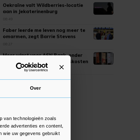
Oekraïne valt Wildberries-locatie
aan in Jekaterinenburg
08:49
Faber leerde me leven nog meer te
omarmen, zegt Barrie Stevens
08:27
Meer winst voor ASN Bank, onder
meer door lagere personeelskosten
08:05
Over
p van technologieën zoals
erde advertenties en content,
en wie uw gegevens gebruikt