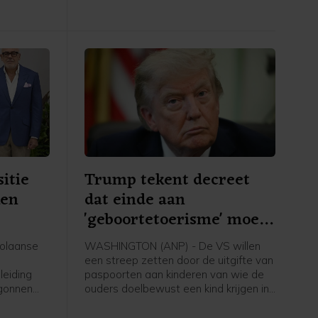
meldt The Wall Street Journal.
itie
Trump tekent decreet
ken
dat einde aan
'geboortetoerisme' moet
maken
olaanse
WASHINGTON (ANP) - De VS willen
een streep zetten door de uitgifte van
leiding
paspoorten aan kinderen van wie de
egonnen
ouders doelbewust een kind krijgen in
eiden tot
de Verenigde Staten en daarbij de
staat misleiden. Daartoe heeft