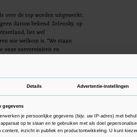
ls over de top worden uitgewerkt.
 geen datum bekend. Zelensky, op
itserland, liet wel
n wie welkom is. "We staan ​​
e onze soevereiniteit en
respecteren." Hij hoopt dat ook
aanse en Aziatische landen
iaal China: "Het is belangrijk
n dat de hele wereld tegen de
Details
Advertentie-instellingen
n dat de hele wereld voor een
w gegevens
erwerken je persoonlijke gegevens (bijv. uw IP-adres) met behul
apparaat op te slaan en te gebruiken met als doel gepersonalise
 content, inzicht in publiek en productontwikkeling. U kunt kiez