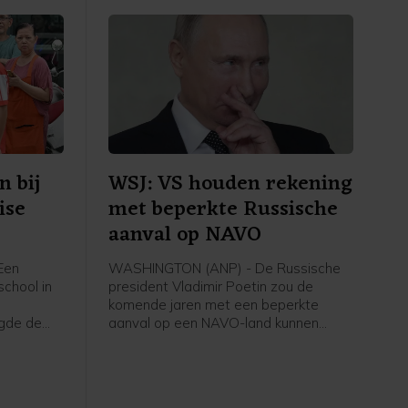
 bij
WSJ: VS houden rekening
ise
met beperkte Russische
aanval op NAVO
Een
WASHINGTON (ANP) - De Russische
school in
president Vladimir Poetin zou de
komende jaren met een beperkte
egde de
aanval op een NAVO-land kunnen
mensen
proberen de vastberadenheid van het
ief de
militaire bondgenootschap te testen.
akten
Dat staat in nieuwe rapporten van
Amerikaanse inlichtingendiensten,