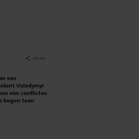
share
DELEN
an een
sident Volodymyr
sen van conflicten
ie begon toen