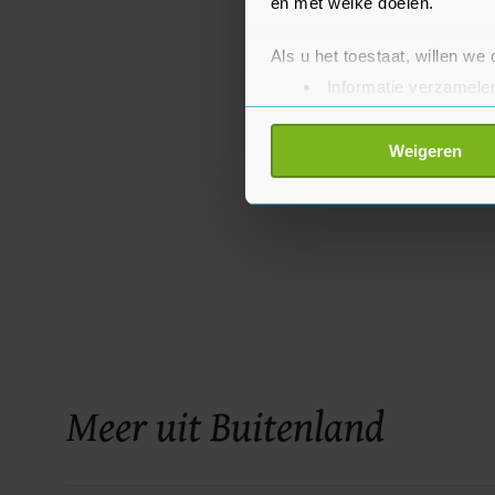
en met welke doelen.
Als u het toestaat, willen we
Informatie verzamelen
Uw apparaat identific
Lees meer over hoe uw perso
Weigeren
toestemming op elk moment wi
Met cookies werkt onze websi
ons cookiebeleid bekijken en 
Meer uit Buitenland