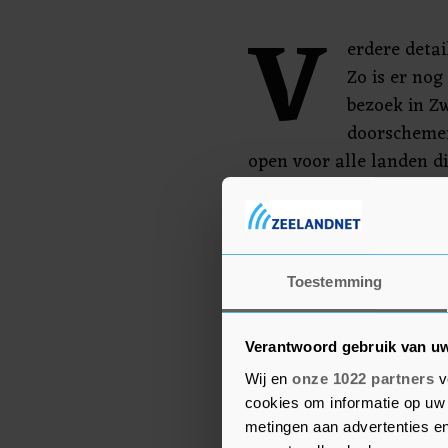
V
erdere detai
Zo is er nog
bezoek in Zw
doorschemere
open voor alle landen di
territoriale integriteit 
Afrikaanse, Zuid-Amerik
meedoen. Hij noemde spec
voor ons om te laten zie
Toestemming
Russische agressie is, e
rechtvaardige vrede is."
Verantwoord gebruik van u
Wij en
onze 1022 partners
v
cookies om informatie op uw 
metingen aan advertenties en