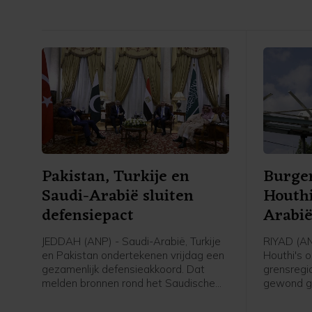
Pakistan, Turkije en
Burger
Saudi-Arabië sluiten
Houthi
defensiepact
Arabi
JEDDAH (ANP) - Saudi-Arabië, Turkije
RIYAD (AN
en Pakistan ondertekenen vrijdag een
Houthi's 
gezamenlijk defensieakkoord. Dat
grensregio
melden bronnen rond het Saudische
gewond ge
leger en de regering aan persbureau
Saudi-Arab
AFP. De drie landen versterken
die de int