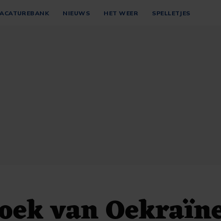
ACATUREBANK
NIEUWS
HET WEER
SPELLETJES
oek van Oekraïn