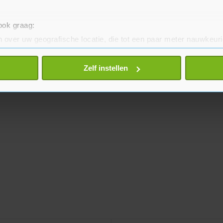
 ook graag:
 over uw geografische locatie, die tot een paar meter nauwkeuri
eren door het actief te scannen op specifieke eigenschappen (fing
onlijke gegevens worden verwerkt en stel uw voorkeuren in he
Zelf instellen
jzigen of intrekken in de Cookieverklaring.
te beter en wordt jouw bezoek makkelijker en persoonlijker. O
je gemaakte keuze altijd wijzigen of intrekken.