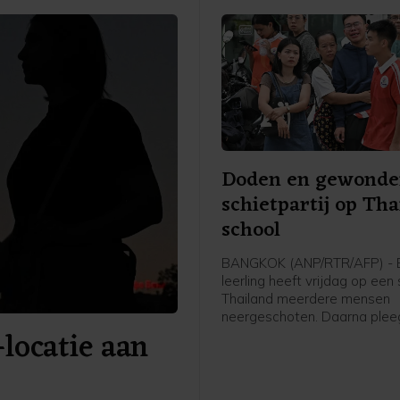
Doden en gewonden
schietpartij op Tha
school
BANGKOK (ANP/RTR/AFP) - 
leerling heeft vrijdag op een 
Thailand meerdere mensen
neergeschoten. Daarna ple
-locatie aan
schutter zelfmoord. Zeven 
kwamen om het leven, inclus
schutter. Vijftien mensen ra
gewond.