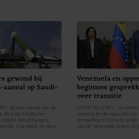
s gewond bij
Venezuela en oppos
-aanval op Saudi-
beginnen gesprek
ë
over transitie
P) - Bij een aanval van de
CARACAS (ANP) - De Venez
op de Zuid-Saudische
regering en de oppositie zijn
 Najran zijn elf burgers
donderdag in Caracas onder 
raakt. Dat meldt de door
van de Verenigde Staten b
ië geleide militaire coalitie
aan gesprekken die kunnen l
ernationaal erkende regering
een politieke overgang en