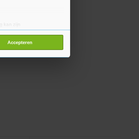
g kan zijn
erprinting)
t
detailgedeelte
in. U kunt uw
Accepteren
p onze cookiepagina kun je