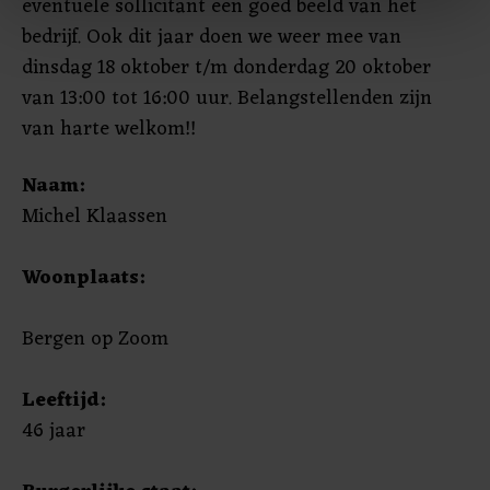
eventuele sollicitant een goed beeld van het
bedrijf. Ook dit jaar doen we weer mee van
Met cookies werkt onze website beter en wordt jouw
dinsdag 18 oktober t/m donderdag 20 oktober
bezoek makkelijker en persoonlijker. Op
van 13:00 tot 16:00 uur. Belangstellenden zijn
onze cookiepagina kun je ons cookiebeleid bekijken en je
van harte welkom!!
gemaakte keuze altijd wijzigen of intrekken.
Naam:
Michel Klaassen
Woonplaats:
Bergen op Zoom
Leeftijd:
46 jaar