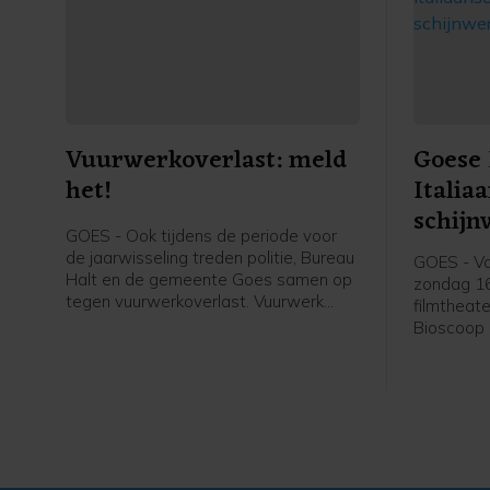
Vuurwerkoverlast: meld
Goese 
het!
Italia
schijn
GOES - Ook tijdens de periode voor
de jaarwisseling treden politie, Bureau
GOES - Va
Halt en de gemeente Goes samen op
zondag 16
tegen vuurwerkoverlast. Vuurwerk
filmtheate
mag je afsteken tijdens de
Bioscoop 
jaarwisseling tussen 18:00 uur en
Goese Fil
02:00 uur Het afsteken van vuurwerk
Italië cen
buiten deze tijden is verboden.
een geva
Italiaanse
kinderfilm