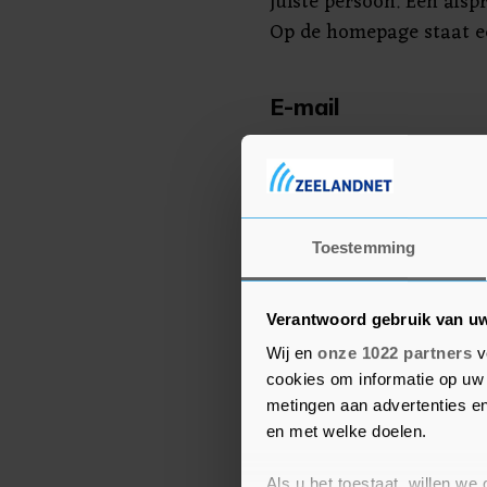
juiste persoon. Een afsp
Op de homepage staat ee
E-mail
Mensen die alles goed in
via de mail. “We willen
van dienst zijn en daar
aan”, zegt burgemeeste
Toestemming
Verantwoord gebruik van u
Wij en
onze 1022 partners
v
cookies om informatie op uw 
metingen aan advertenties en
en met welke doelen.
Als u het toestaat, willen we