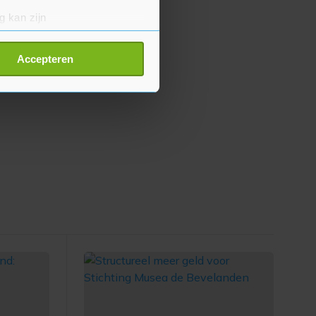
g kan zijn
erprinting)
t
detailgedeelte
in. U kunt uw
Accepteren
p onze cookiepagina kun je