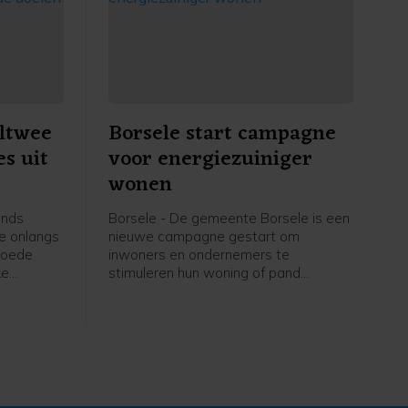
ltwee
Borsele start campagne
es uit
voor energiezuiniger
wonen
ands
Borsele - De gemeente Borsele is een
te onlangs
nieuwe campagne gestart om
 goede
inwoners en ondernemers te
ke
stimuleren hun woning of pand
n de
energiezuiniger te maken. Onder de
ie
noemer 'Zuunig Borsele' komt de
van maar
gemeente met vier subsidieregelingen
en extra financiële steun bovenop
bestaande programma's. Daarmee wil
Borsele inwoners helpen bij het
isoleren en verduurzamen van hun