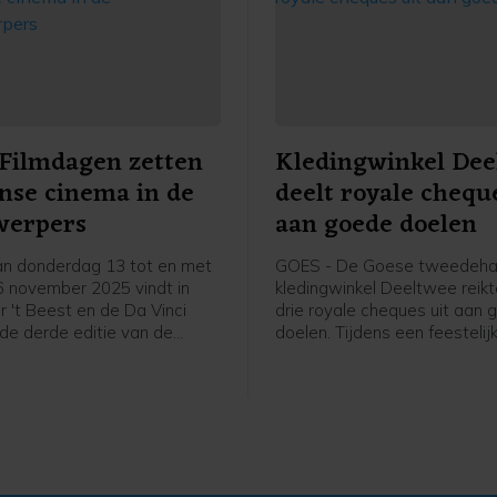
Filmdagen zetten
Kledingwinkel Dee
anse cinema in de
deelt royale chequ
werpers
aan goede doelen
n donderdag 13 tot en met
GOES - De Goese tweedeh
 november 2025 vindt in
kledingwinkel Deeltwee reik
r 't Beest en de Da Vinci
drie royale cheques uit aan
de derde editie van de
doelen. Tijdens een feestelij
mdagen plaats. Dit jaar staat
bijeenkomst in de winkel aa
traal. Het filmweekend biedt
Gasthuisstraat ontvangen dr
rieerd programma met
stichtingen elk een bedrag 
 en Europese films, lezingen,
liefst 30.000 euro.
s en live muziek.