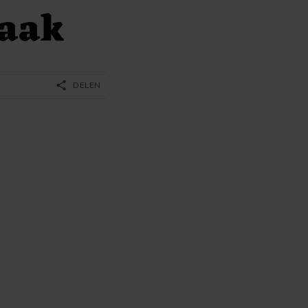
raak
share
DELEN