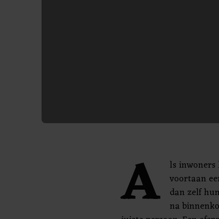
A
ls inwoners
voortaan ee
dan zelf hun
na binnenko