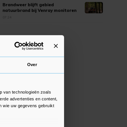
Brandweer blijft gebied
natuurbrand bij Venray monitoren
07:24
Over
p van technologieën zoals
erde advertenties en content,
en wie uw gegevens gebruikt