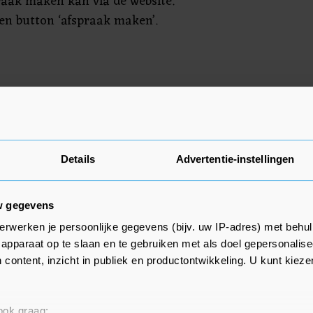
raak maken kan via de website.
n button ‘afspraak maken’.
vullen krijgen een bevestiging
 onze inwoners zo goed mogelijk
om bieden we deze extra service
r Letty Demmers.
Details
Advertentie-instellingen
w gegevens
erwerken je persoonlijke gegevens (bijv. uw IP-adres) met behul
apparaat op te slaan en te gebruiken met als doel gepersonalise
 content, inzicht in publiek en productontwikkeling. U kunt kiez
 ook graag: