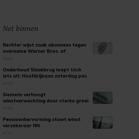
Net binnen
Rechter wijst zaak abonnees tegen
overname Warner Bros. af
08:00
Onderhoud Slaakbrug loopt tóch
iets uit: Hoofdrijbaan zaterdag pas
open
08:00
Siemens verhoogt
winstverwachting door sterke groei
datacenters
07:56
Pensioenhervorming stuwt winst
verzekeraar NN
07:31