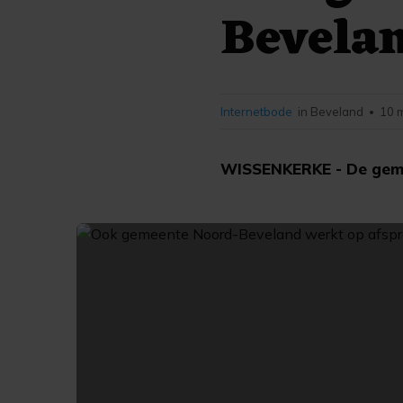
Bevelan
Internetbode
in Beveland
10 
•
WISSENKERKE - De geme