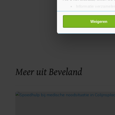
Informatie verzamelen
Uw apparaat identific
Lees meer over hoe uw perso
Weigeren
toestemming op elk moment wi
Met cookies werkt onze websi
ons cookiebeleid bekijken en 
Meer uit Beveland