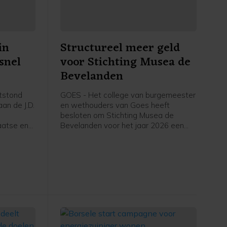
in
Structureel meer geld
snel
voor Stichting Musea de
Bevelanden
tstond
GOES - Het college van burgemeester
an de J.D.
en wethouders van Goes heeft
besloten om Stichting Musea de
aatse en
Bevelanden voor het jaar 2026 een
structurele subsidie van 273.502 euro
toe te kennen. Daarnaast wordt de
subsidie over 2024 vastgesteld op
263.236 euro, met een aanvullende
incidentele bijdrage van 17.500 euro.