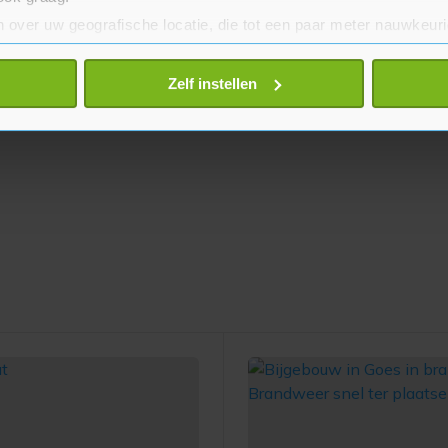
 over uw geografische locatie, die tot een paar meter nauwkeuri
eren door het actief te scannen op specifieke eigenschappen (fing
onlijke gegevens worden verwerkt en stel uw voorkeuren in he
Zelf instellen
jzigen of intrekken in de Cookieverklaring.
te beter en wordt jouw bezoek makkelijker en persoonlijker. O
je gemaakte keuze altijd wijzigen of intrekken.