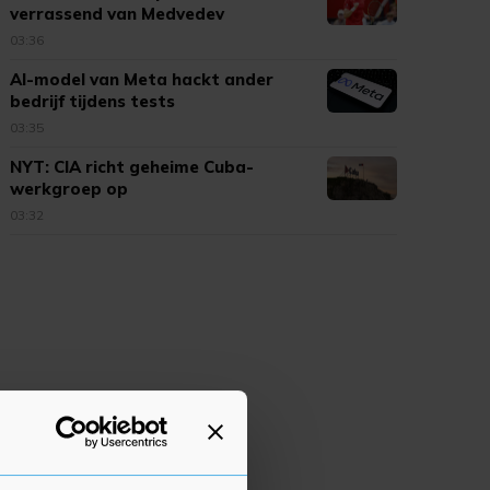
verrassend van Medvedev
03:36
AI-model van Meta hackt ander
bedrijf tijdens tests
03:35
NYT: CIA richt geheime Cuba-
werkgroep op
03:32