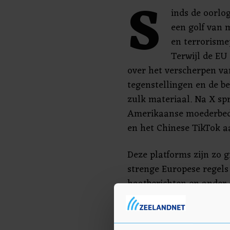
S
inds de oorlo
een golf van 
en terrorisme
Terwijl de EU
over het verscherpen v
tegenstellingen en de b
zulk materiaal. Na X sp
Amerikaanse moederbedr
en het Chinese TikTok a
Deze platforms zijn zo 
strenge Europese regels
haatberichten en ander
vallen. Met die regels i
informatie op over de m
hebben genomen. Voor M