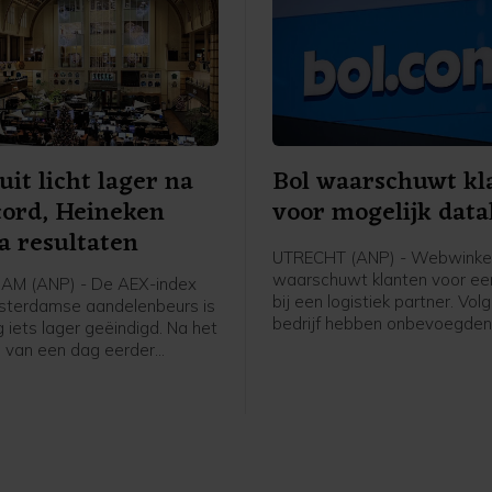
uit licht lager na
Bol waarschuwt kl
cord, Heineken
voor mogelijk data
a resultaten
UTRECHT (ANP) - Webwinkel
waarschuwt klanten voor ee
M (ANP) - De AEX-index
bij een logistiek partner. Vol
sterdamse aandelenbeurs is
bedrijf hebben onbevoegde
iets lager geëindigd. Na het
gekregen tot systemen en 
d van een dag eerder
van deze partner. Bol benadr
n beleggers opnieuw
geen systemen van het bedrijf
esultaten, waaronder die van
geraakt. Wel zijn gegevens 
 De bierbrouwer eindigde bij
klanten mogelijk bekeken of
rs in de hoofdindex.
gekopieerd, aldus de webwin
verklaring.