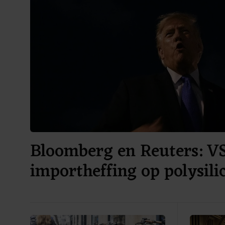
Bloomberg en Reuters: V
importheffing op polysil