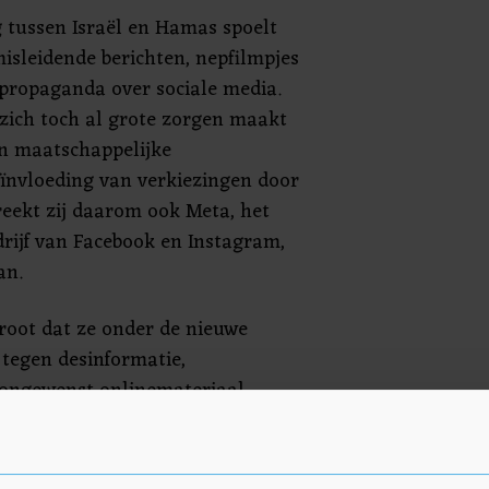
g tussen Israël en Hamas spoelt
misleidende berichten, nepfilmpjes
propaganda over sociale media.
 zich toch al grote zorgen maakt
an maatschappelijke
eïnvloeding van verkiezingen door
reekt zij daarom ook Meta, het
ijf van Facebook en Instagram,
an.
groot dat ze onder de nieuwe
 tegen desinformatie,
 ongewenst onlinemateriaal
n de hand eist de commissie nu
aatregelen die de bedrijven
eta gaat het vooral om het niet