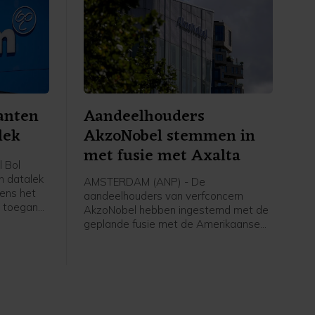
anten
Aandeelhouders
lek
AkzoNobel stemmen in
met fusie met Axalta
 Bol
n datalek
AMSTERDAM (ANP) - De
gens het
aandeelhouders van verfconcern
n toegang
AkzoNobel hebben ingestemd met de
gegevens
geplande fusie met de Amerikaanse
ukt dat er
branchegenoot Axalta Coating
 zelf zijn
Systems. Het bedrijf achter
van
verfmerken als Flexa, Dulux en Sikkens
hield hierover woensdag een
kel in een
aandeelhoudersvergadering.