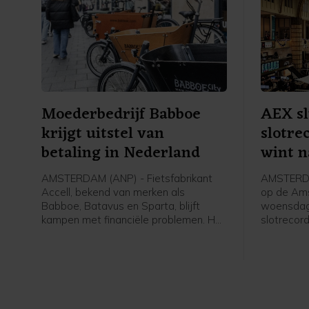
Moederbedrijf Babboe
AEX sl
krijgt uitstel van
slotre
betaling in Nederland
wint n
AMSTERDAM (ANP) - Fietsfabrikant
AMSTERDA
Accell, bekend van merken als
op de Am
Babboe, Batavus en Sparta, blijft
woensdag 
kampen met financiële problemen. Het
slotrecor
bedrijf meldt woensdag dat voorlopig
verwerkte
uitstel van betaling is verleend aan zijn
bedrijfsr
Nederlandse entiteiten.
Heineken.
de winnaa