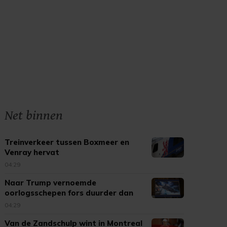
Net binnen
Treinverkeer tussen Boxmeer en
Venray hervat
04:29
Naar Trump vernoemde
oorlogsschepen fors duurder dan
verwacht
04:29
Van de Zandschulp wint in Montreal