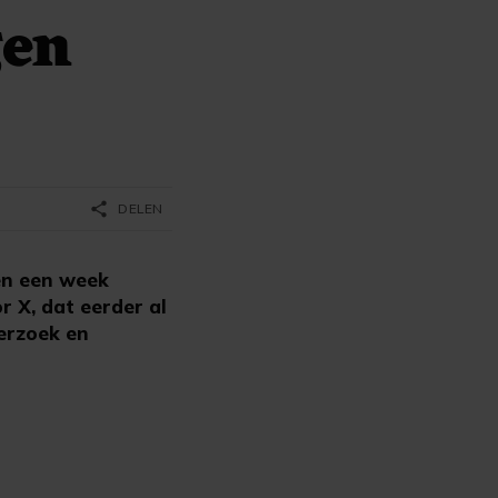
gen
share
DELEN
en een week
r X, dat eerder al
derzoek en