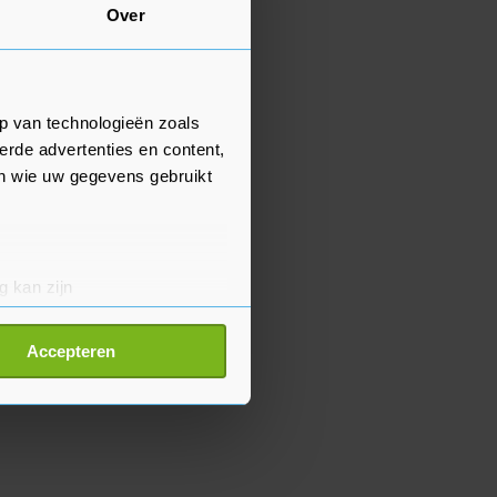
Over
p van technologieën zoals
erde advertenties en content,
en wie uw gegevens gebruikt
g kan zijn
erprinting)
t
detailgedeelte
in. U kunt uw
Accepteren
p onze cookiepagina kun je