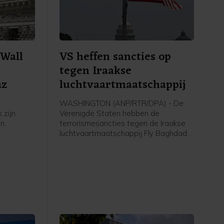
Wall
VS heffen sancties op
tegen Iraakse
uz
luchtvaartmaatschappij
WASHINGTON (ANP/RTR/DPA) - De
 zijn
Verenigde Staten hebben de
n.
terrorismesancties tegen de Iraakse
luchtvaartmaatschappij Fly Baghdad
er meer
opgeheven. Die werden in 2024
rnaast is
opgelegd vanwege banden met de
 van de
Iraanse Revolutionaire Garde. Het
men.
Amerikaanse ministerie van Financiën
meldt woensdag dat Fly Baghdad van
de sanctielijst is gehaald.