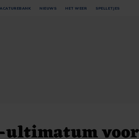
ACATUREBANK
NIEUWS
HET WEER
SPELLETJES
-ultimatum voor