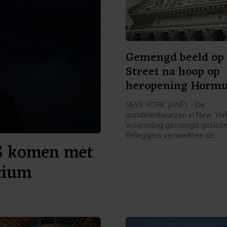
Gemengd beeld op 
Street na hoop op
heropening Horm
NEW YORK (ANP) - De
aandelenbeurzen in New York
woensdag gemengd geslote
Beleggers verwerkten de
S komen met
kwartaalresultaten van ond
SpaceX en Walt Disney. Daa
icium
hun hoop op een heropening
Straat van Hormuz toegeno