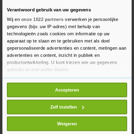
Verantwoord gebruik van uw gegevens
Wij en
onze 1022 partners
verwerken je persoonlijke
gegevens (bijv. uw IP-adres) met behulp van
technologieën zoals cookies om informatie op uw
apparaat op te slaan en te gebruiken met als doel
gepersonaliseerde advertenties en content, metingen aan
advertenties en content, inzicht in publiek en
productontwikkeling. U kunt kiezen wie uw gegevens
gebruikt en met welke doelen.
Meer uit Vlissingen
Als u het toestaat, willen we ook graag:
Accepteren
Informatie verzamelen over uw geografische
Caravan volledig uitgebrand op
locatie, die tot een paar meter nauwkeurig kan zijn
Commandoweg in Vlissingen
Uw apparaat identificeren door het actief te
Zelf instellen
8 maanden geleden
scannen op specifieke eigenschappen (fingerprinting)
Lees meer over hoe uw persoonlijke gegevens worden
Weigeren
verwerkt en stel uw voorkeuren in het
detailgedeelte
in.