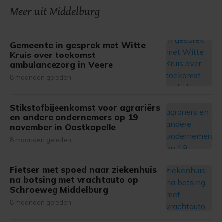
onze cookiepagina kun je ons cookiebeleid bekijken en je
Meer uit Middelburg
gemaakte keuze altijd wijzigen of intrekken.
Gemeente in gesprek met Witte
Kruis over toekomst
ambulancezorg in Veere
8 maanden geleden
Stikstofbijeenkomst voor agrariërs
en andere ondernemers op 19
november in Oostkapelle
8 maanden geleden
Fietser met spoed naar ziekenhuis
na botsing met vrachtauto op
Schroeweg Middelburg
8 maanden geleden