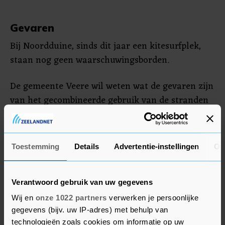
Gevaren
Bij Noordduine, sinds dit jaar een kitesurfplek,
staan nog geen waarschuwingsborden.
De gemeente Veere wil weten wat de gevaren zijn
van het gecombineerde gebruik van de stranden
en staat open voor aanbevelingen.
Toestemming
Details
Advertentie-instellingen
Ov
Neeltje Jans
Bij Neeltje Jans mag ook worden gesurfd. Hier is
volgens de gemeente Veere geen onderzoek
Verantwoord gebruik van uw gegevens
nodig. Het onderzoek wordt deze zomer gedaan
Wij en
onze 1022 partners
verwerken je persoonlijke
door het Nederlands Instituut Veiligheid
gegevens (bijv. uw IP-adres) met behulp van
Zwemlocaties (NIVZ). De kosten zijn een kleine
technologieën zoals cookies om informatie op uw