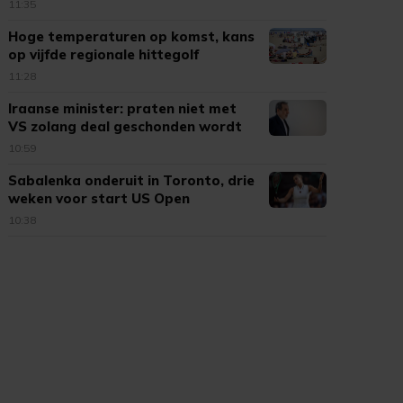
11:35
Hoge temperaturen op komst, kans
op vijfde regionale hittegolf
11:28
Iraanse minister: praten niet met
VS zolang deal geschonden wordt
10:59
Sabalenka onderuit in Toronto, drie
weken voor start US Open
10:38