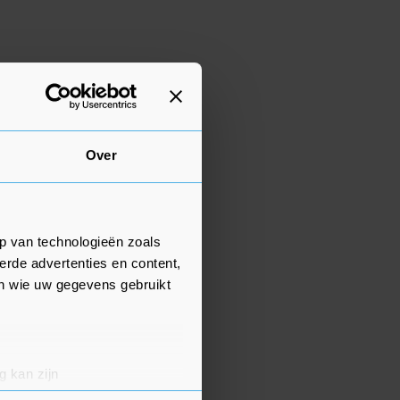
Over
p van technologieën zoals
erde advertenties en content,
en wie uw gegevens gebruikt
g kan zijn
erprinting)