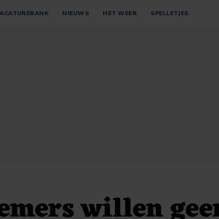
ACATUREBANK
NIEUWS
HET WEER
SPELLETJES
emers willen gee