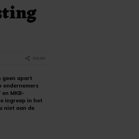
sting
share
DELEN
n geen apart
ep ondernemers
W en MKB-
e ingreep in het
nu niet aan de