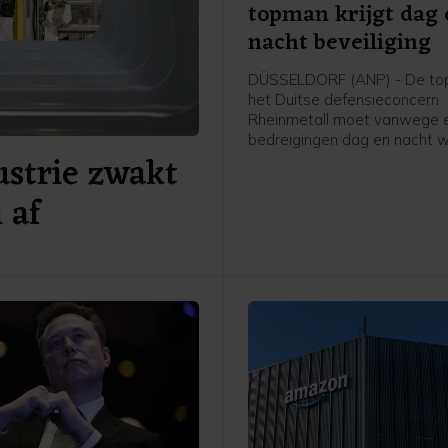
topman krijgt dag
nacht beveiliging
DÜSSELDORF (ANP) - De to
het Duitse defensieconcern
Rheinmetall moet vanwege 
bedreigingen dag en nacht 
ustrie zwakt
beveiligd. Toch weigert Armi
Papperger zich te laten intim
 af
heeft hij gezegd in een zon
gepubliceerd interview met 
persbureau dpa. "Dit werk m
eenmaal gebeuren, en wie de
aankan, hoort niet thuis in d
functie."