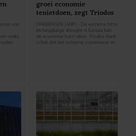
 en
groei economie
tenietdoen, zegt Triodos
pman van
DRIEBERGEN (ANP) - De extreme hitte
en langdurige droogte in Europa kan
een reeks
de economie hard raken. Triodos Bank
worden
schat dat het extreme zomerweer er
n
zelfs voor kan zorgen dat de eerder
ideren,
voorspelde economische groei voor
dag
dit jaar volledig teniet wordt gedaan.
het Duitse
oet nu
 druk niet
eze