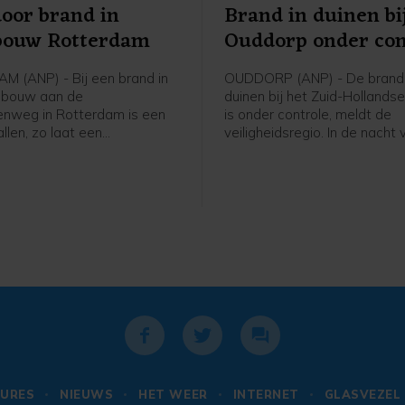
oor brand in
Brand in duinen bi
ebouw Rotterdam
Ouddorp onder con
 (ANP) - Bij een brand in
OUDDORP (ANP) - De brand 
ebouw aan de
duinen bij het Zuid-Holland
nweg in Rotterdam is een
is onder controle, meldt de
llen, zo laat een
veiligheidsregio. In de nacht 
der van de Veiligheidsregio
donderdag op vrijdag blijft 
weten.
aantal brandweervoertuigen
plaatse om eventueel oplaa
vuurhaarden te blussen.
Vrijdagochtend gaat het wa
het gebied verder "strippen"
dat mogelijk nog in de grond 
doven.
URES
NIEUWS
HET WEER
INTERNET
GLASVEZEL