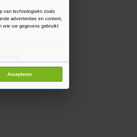
p van technologieën zoals
erde advertenties en content,
en wie uw gegevens gebruikt
g kan zijn
erprinting)
t
detailgedeelte
in. U kunt uw
Accepteren
p onze cookiepagina kun je