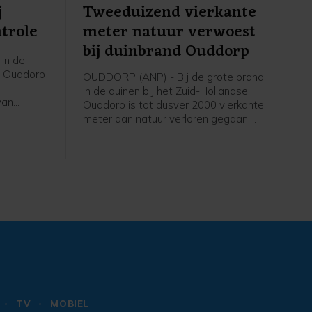
j
Tweeduizend vierkante
trole
meter natuur verwoest
bij duinbrand Ouddorp
in de
se Ouddorp
OUDDORP (ANP) - Bij de grote brand
in de duinen bij het Zuid-Hollandse
van
Ouddorp is tot dusver 2000 vierkante
nog een
meter aan natuur verloren gegaan.
 ter
Dat meldt een woordvoerder van de
iende
veiligheidsregio. De brand ontstond
donderdagmiddag en verspreidt zich
terschap
sinds donderdagavond niet verder,
 om vuur
maar is nog niet onder controle.
zit te
TV
MOBIEL