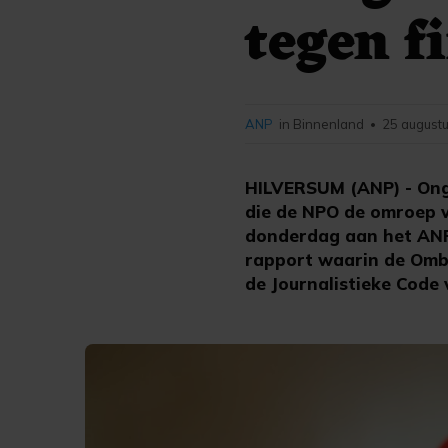
tegen f
ANP
in Binnenland
25 augustu
•
HILVERSUM (ANP) - Ong
die de NPO de omroep v
donderdag aan het ANP
rapport waarin de Ombu
de Journalistieke Code