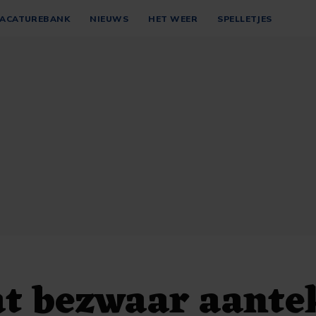
ACATUREBANK
NIEUWS
HET WEER
SPELLETJES
at bezwaar aante