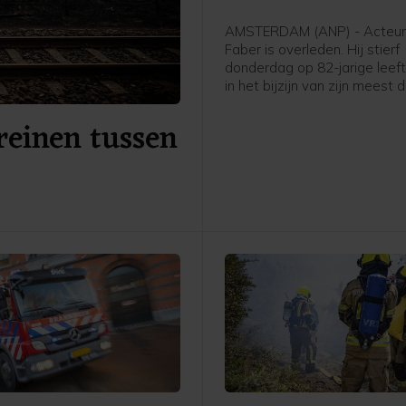
AMSTERDAM (ANP) - Acteur
Faber is overleden. Hij stierf
donderdag op 82-jarige leefti
in het bijzijn van zijn meest 
heeft zijn familie vrijdag
reinen tussen
bekendgemaakt. In zijn lange
speelde Faber in talloze films
en theaterstukken. Twee kee
de toonaangevende toneelpri
d'Or.