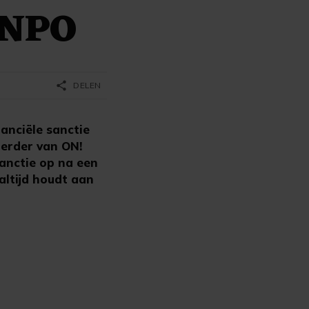
e NPO
share
DELEN
anciële sanctie
oerder van ON!
anctie op na een
ltijd houdt aan