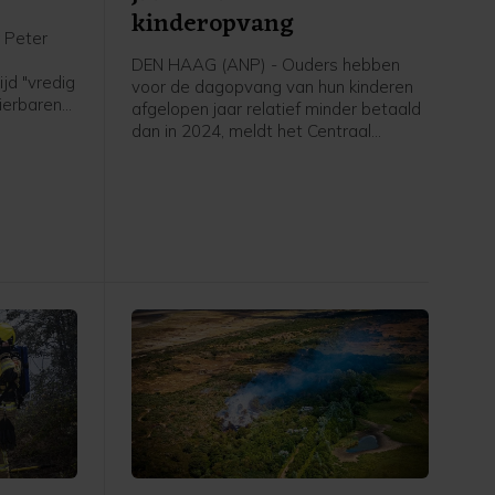
kinderopvang
 Peter
DEN HAAG (ANP) - Ouders hebben
jd "vredig
voor de dagopvang van hun kinderen
dierbaren",
afgelopen jaar relatief minder betaald
dan in 2024, meldt het Centraal
 carrière
Bureau voor de Statistiek (CBS). In
, series
2025 kregen ouders waarvan de
r won hij
kinderen naar een kinderdagopvang
js Louis
gingen gemiddeld 68 procent van
deze kosten vergoed, ten opzichte
van 65 procent in 2024. In totaal
ontvingen 719.000 ouders
kinderopvangtoeslag.