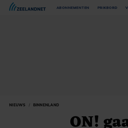
ABONNEMENTEN
PRIKBORD
V
NIEUWS
/
BINNENLAND
ON! ga