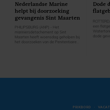
Nederlandse Marine
Dode d
helpt bij doorzoeking
flatg
gevangenis Sint Maarten
ROTTERDAM
een flatg
PHILIPSBURG (ANP) - Het
Watertore
mariniersdetachement op Sint
dode geva
Maarten heeft woensdag geholpen bij
woordvoer
het doorzoeken van de Penitentiaire
Rijnmond 
Inrichting Point Blanche op het eiland.
Aanleiding hiervoor was een controle
op het bezit van verboden goederen.
Daarbij zijn drugs en slag- en
steekwapens gevonden, meldt
Defensie donderdag.
PRIKBORD
VACAT