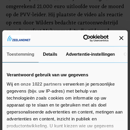
omgerekend 21.000 euro uitloofde voor de moord
op de PVV-leider. Hij plaatste de video als reactie
op een door Wilders bedachte cartoonwedstrijd
over de profeet Mohammed. In die tijd werd
daartegen volop gedemonstreerd in Pakistan.
Toestemming
Details
Advertentie-instellingen
Ov
Medewerking Pakistan
Nederland heeft geen rechtshulpverdrag met
Verantwoord gebruik van uw gegevens
Pakistan. Het OM heeft woensdag de Pakistaanse
autoriteiten gevraagd de dagvaarding aan de
Wij en
onze 1022 partners
verwerken je persoonlijke
gegevens (bijv. uw IP-adres) met behulp van
verdachten uit te reiken en het verzoek gedaan
technologieën zoals cookies om informatie op uw
om de verdachten over de beschuldiging te
apparaat op te slaan en te gebruiken met als doel
horen. Of Pakistan hieraan zal meewerken is
gepersonaliseerde advertenties en content, metingen aan
onzeker. In de zaak van de cricketspeler is
advertenties en content, inzicht in publiek en
volgens het OM nooit op rechtshulpverzoeken
productontwikkeling. U kunt kiezen wie uw gegevens