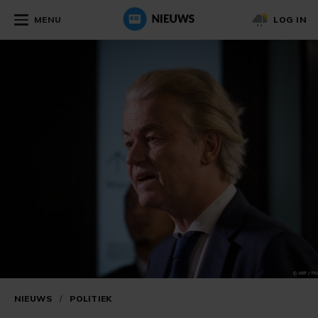
MENU
LOG IN
NIEUWS
/
POLITIEK