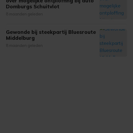
over mogelijke ontploffing bij auto
gemaakte keuze altijd wijzigen of intrekken.
Domburgs Schuitvlot
8 maanden geleden
Gewonde bij steekpartij Bluesroute
Middelburg
8 maanden geleden