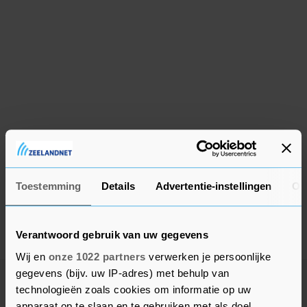
Toestemming
Details
Advertentie-instellingen
Ov
Verantwoord gebruik van uw gegevens
Wij en
onze 1022 partners
verwerken je persoonlijke
gegevens (bijv. uw IP-adres) met behulp van
technologieën zoals cookies om informatie op uw
Meer uit Middelburg
apparaat op te slaan en te gebruiken met als doel