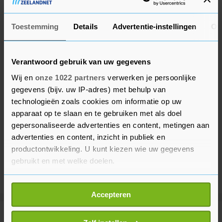
Toestemming
Details
Advertentie-instellingen
Ov
Verantwoord gebruik van uw gegevens
Wij en
onze 1022 partners
verwerken je persoonlijke
gegevens (bijv. uw IP-adres) met behulp van
technologieën zoals cookies om informatie op uw
apparaat op te slaan en te gebruiken met als doel
gepersonaliseerde advertenties en content, metingen aan
advertenties en content, inzicht in publiek en
productontwikkeling. U kunt kiezen wie uw gegevens
gebruikt en met welke doelen.
Als u het toestaat, willen we ook graag:
Accepteren
Informatie verzamelen over uw geografische
locatie, die tot een paar meter nauwkeurig kan zijn
Meer uit Tholen