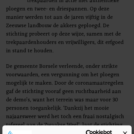
trekpaarden in actie met authentieke
ploegen en twee- en driespannen. Op deze
manier werden tot aan de jaren vijftig in de
Zeeuwse landbouw de akkers geploegd. De
stichting probeert op deze wijze, samen met de
trekpaardenhouders en vrijwilligers, dit erfgoed
in stand te houden.
De gemeente Borsele verleende, onder strikte
voorwaarden, een vergunning om het ploegen
mogelijk te maken. Door de coronamaatregelen
gaf de stichting vooraf geen ruchtbaarheid aan
de demo’s, want het terrein was maar voor 30
personen toegankelijk. ‘Dankzij het mooie
najaarsweer werd het toch een fraai nostalgisch
tafereel aan de Zwaakse Weel’, laat de stichting
weten.