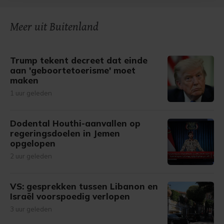
bezoek makkelijker en persoonlijker. Op
onze cookiepagina kun je ons cookiebeleid bekijken en je
gemaakte keuze altijd wijzigen of intrekken.
Meer uit Buitenland
Trump tekent decreet dat einde
aan 'geboortetoerisme' moet
maken
1 uur geleden
Dodental Houthi-aanvallen op
regeringsdoelen in Jemen
opgelopen
2 uur geleden
VS: gesprekken tussen Libanon en
Israël voorspoedig verlopen
3 uur geleden