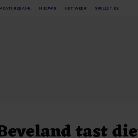
ACATUREBANK
NIEUWS
HET WEER
SPELLETJES
eveland tast die