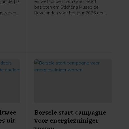
an de J.D.
en wethouders van Goes heeft
besloten om Stichting Musea de
aatse en
Bevelanden voor het jaar 2026 een
structurele subsidie van 273.502 euro
toe te kennen. Daarnaast wordt de
subsidie over 2024 vastgesteld op
263.236 euro, met een aanvullende
incidentele bijdrage van 17.500 euro.
ltwee
Borsele start campagne
es uit
voor energiezuiniger