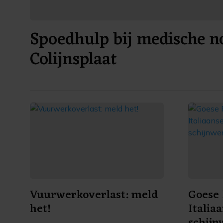
Spoedhulp bij medische no
Colijnsplaat
Vuurwerkoverlast: meld
Goese 
het!
Italia