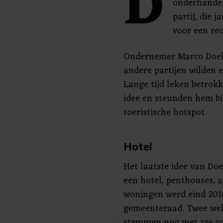
D
onderhandel
partij, die 
voor een rec
Ondernemer Marco Doel
andere partijen wilden e
Lange tijd leken betrokk
idee en steunden hem bi
toeristische hotspot.
Hotel
Het laatste idee van Do
een hotel, penthouses, 
woningen werd eind 201
gemeenteraad. Twee wek
stemmen nog met zes voo