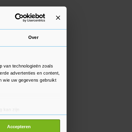
Over
p van technologieën zoals
erde advertenties en content,
en wie uw gegevens gebruikt
g kan zijn
erprinting)
t
detailgedeelte
in. U kunt uw
Accepteren