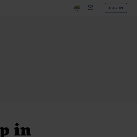
LOG IN
p in