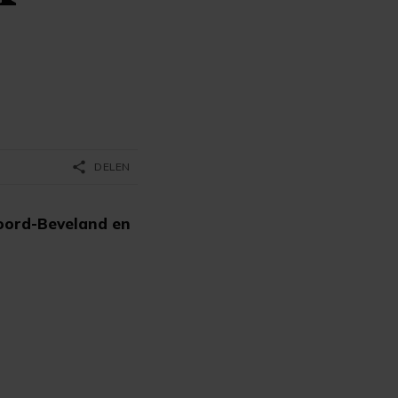
share
DELEN
oord-Beveland en