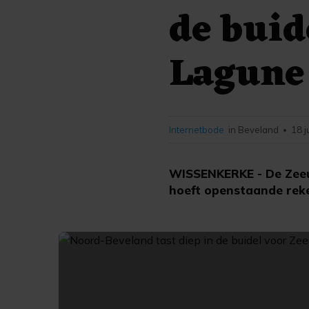
de buid
Lagune
Internetbode
in Beveland
18 j
•
WISSENKERKE - De Zeeu
hoeft openstaande reke