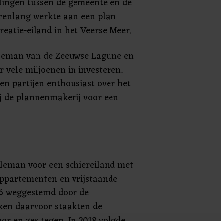
ingen tussen de gemeente en de
jarenlang werkte aan een plan
reatie-eiland in het Veerse Meer.
eman van de Zeeuwse Lagune en
r vele miljoenen in investeren.
en partijen enthousiast over het
j de plannenmakerij voor een
eleman voor een schiereiland met
appartementen en vrijstaande
6 weggestemd door de
en daarvoor staakten de
r en zes tegen. In 2018 volgde