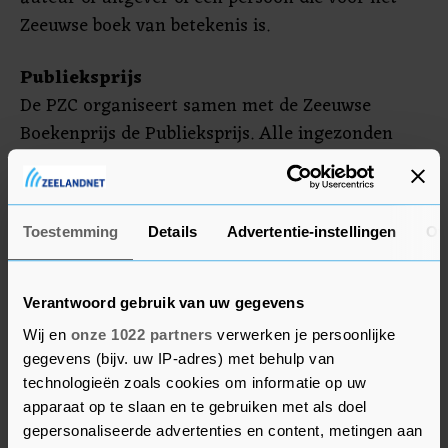
Zeeuwse boek van betekenis is.
Publieksprijs
De PZC organiseert samen met de Zeeuwse
Boekenprijs de Publieksprijs. Alle ingezonden
boeken komen daarvoor in aanmerking. Via de
website van de PZC kan er worden gestemd van
donderdag 12 oktober 12.00 uur tot en met
Toestemming
Details
Advertentie-instellingen
Ov
zondagmiddag 29 oktober 12.00 uur. In de ZB in
Middelburg zijn alle deelnemende boeken in te
zien.
Verantwoord gebruik van uw gegevens
Wij en
onze 1022 partners
verwerken je persoonlijke
Jury
gegevens (bijv. uw IP-adres) met behulp van
De jury van 2023 bestaat uit voorzitter Han
technologieën zoals cookies om informatie op uw
apparaat op te slaan en te gebruiken met als doel
Polman (CvdK), secretaris Marina Polderman,
gepersonaliseerde advertenties en content, metingen aan
Perry Moree (directeur ZB), Dirk Kolff (winnaar