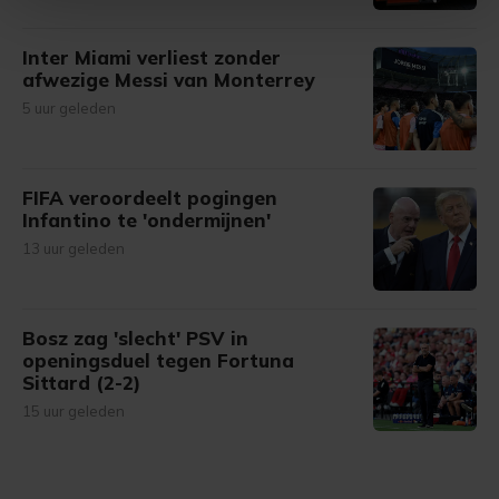
Met cookies werkt onze website beter en wordt jouw
Inter Miami verliest zonder
bezoek makkelijker en persoonlijker. Op
afwezige Messi van Monterrey
onze cookiepagina kun je ons cookiebeleid bekijken en je
5 uur geleden
gemaakte keuze altijd wijzigen of intrekken.
FIFA veroordeelt pogingen
Infantino te 'ondermijnen'
13 uur geleden
Bosz zag 'slecht' PSV in
openingsduel tegen Fortuna
Sittard (2-2)
15 uur geleden