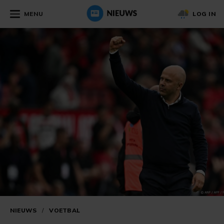
MENU
LOG IN
NIEUWS
/
VOETBAL