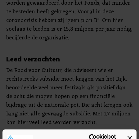
worden gewaardeerd door het Fonds, dat minder
te besteden heeft gekregen. Vooral in deze
coronacrisis hebben zij "geen plan B". Om hier
soelaas te bieden is er 15,8 miljoen per jaar nodig,
becijferde de organisatie.
Leed verzachten
De Raad voor Cultuur, die adviseert wie er
rechtstreeks subsidie moet krijgen van het Rijk,
beoordeelde veel meer festivals als positief dan
de acht die mogen hopen op een financiële
bijdrage uit de nationale pot. Die acht kregen ook
lang niet alle gevraagde subsidie. Met 1,7 miljoen
kan hier veel leed worden verzacht.
Bovendien zou er zeker ruimte moeten zijn voor