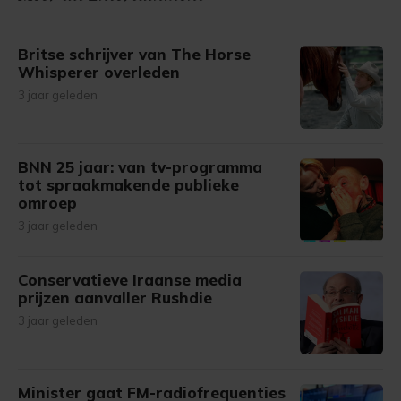
Britse schrijver van The Horse
Whisperer overleden
3 jaar geleden
BNN 25 jaar: van tv-programma
tot spraakmakende publieke
omroep
3 jaar geleden
Conservatieve Iraanse media
prijzen aanvaller Rushdie
3 jaar geleden
Minister gaat FM-radiofrequenties