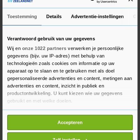
vijftien festivals in totaal. De vereniging
benadrukt dat veel mensen alleen op festivals
Toestemming
Details
Advertentie-instellingen
Ov
kennis maken met podiumkunsten. Voorlopig
zou er nog eens 2 miljoen moeten worden
Verantwoord gebruik van uw gegevens
uitgetrokken voor andere festivals, al kunnen er
Wij en
onze 1022 partners
verwerken je persoonlijke
daar nooit vijftien mee worden bediend, zegt de
gegevens (bijv. uw IP-adres) met behulp van
belangenorganisatie, die ook wel begrijpt dat op
technologieën zoals cookies om informatie op uw
dit moment niet alles mogelijk is.
apparaat op te slaan en te gebruiken met als doel
gepersonaliseerde advertenties en content, metingen aan
Op Prinsjesdag wordt duidelijk wat de regering
advertenties en content, inzicht in publiek en
overneemt van de cultuursubsidie-adviezen en in
productontwikkeling. U kunt kiezen wie uw gegevens
gebruikt en met welke doelen.
november vergadert de Tweede Kamer erover.
Behalve over de financiering is er ook veel
Als u het toestaat, willen we ook graag:
discussie over het bestel zoals dat nu is. Velen
Accepteren
Informatie verzamelen over uw geografische
vinden dat het aan vernieuwing toe is, onder wie
locatie, die tot een paar meter nauwkeurig kan zijn
Kamerleden.
Uw apparaat identificeren door het actief te
Zelf instellen