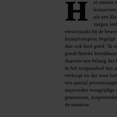
H
et nieuws 
huisartsen
als een kla
zorgen lei
veroorzaakt bij de bewo
huisartsenpost, begrijp
dan ook heel goed. “Ik 
goede fysieke bereikbaar
daarom van belang dat b
in het zorgaanbod van 
verloopt en dat voor het
een aantal processtapp
waaronder vroegtijdige 
gemeenten, zorgverzeker
de minister.