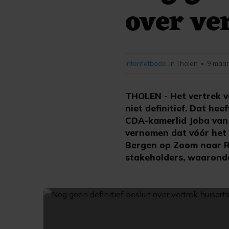
over ve
Internetbode
in Tholen
9 maar
•
THOLEN - Het vertrek v
niet definitief. Dat he
CDA-kamerlid Joba van 
vernomen dat vóór het d
Bergen op Zoom naar R
stakeholders, waarond