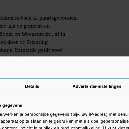
rekken hebben al plaatsgevonden.
net als de gemeenten
 Zoom en Woensdrecht, al in
rd door de Stichting
bant. Datzelfde geldt voor
belangrijkste
. “Gesprekken met inwoners van
van de huisartsenposten in
endaal zijn vanwege Covid-19
Details
Advertentie-instellingen
 alsnog plaatsvinden voordat er
rdt genomen”, stelt de minister.
 de stichting Huisartsenposten
w gegevens
rtsen in de regio, in
erwerken je persoonlijke gegevens (bijv. uw IP-adres) met behul
reffende zorgverzekeraar(s) en
apparaat op te slaan en te gebruiken met als doel gepersonalise
 content, inzicht in publiek en productontwikkeling. U kunt kiez