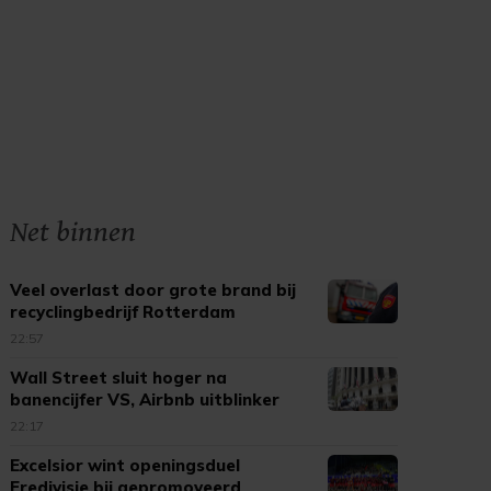
Net binnen
Veel overlast door grote brand bij
recyclingbedrijf Rotterdam
22:57
Wall Street sluit hoger na
banencijfer VS, Airbnb uitblinker
22:17
Excelsior wint openingsduel
Eredivisie bij gepromoveerd