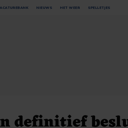
ACATUREBANK
NIEUWS
HET WEER
SPELLETJES
n definitief besl