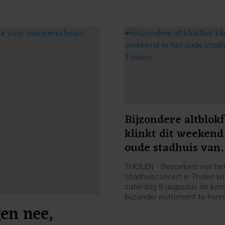
Bijzondere altblokf
klinkt dit weekend
oude stadhuis van
Tholen
THOLEN - Bezoekers van he
Stadhuisconcert in Tholen kr
zaterdag 8 augustus de kan
bijzonder instrument te hore
en nee,
maar zelden klinkt. Sascha
bespeelt dan een speciaal 