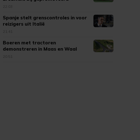
Cambuur
22:03
Spanje stelt grenscontroles in voor
reizigers uit Italië
21:41
Boeren met tractoren
demonstreren in Maas en Waal
20:51