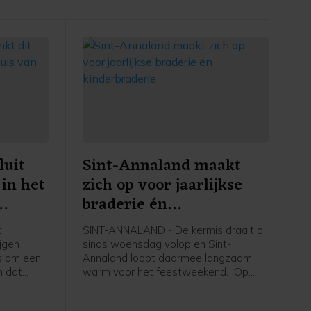
luit
Sint-Annaland maakt
 in het
zich op voor jaarlijkse
braderie én
kinderbraderie
t
SINT-ANNALAND - De kermis draait al
ijgen
sinds woensdag volop en Sint-
s om een
Annaland loopt daarmee langzaam
n dat
warm voor het feestweekend. Op
 Mommertz
zaterdag 8 augustus is het weer tijd
gestemde
voor de jaarlijkse braderie.