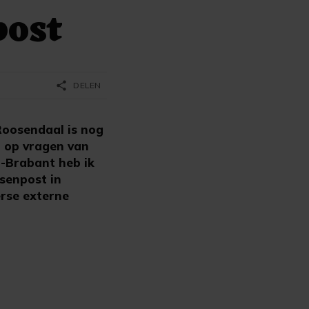
post
share
DELEN
Roosendaal is nog
n op vragen van
-Brabant heb ik
tsenpost in
rse externe