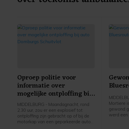
Oproep politie voor
Gewond
informatie over
Bluesr
mogelijke ontploffing bij
MIDDELBUR
auto Domburgs
Mortiere 
MIDDELBURG - Maandagnacht, rond
Schuitvlot
gewond ger
2.30 uur, zou er een explosief tot
werd een 
ontploffing zijn gebracht op of bij de
opgeroepe
motorkap van een geparkeerde auto
uiteindeli
aan het Domburgs Schuitvlot in