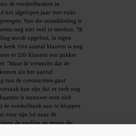
van de voedselbanken in
d het afgelopen jaar met ruim
gestegen. Van die ontwikkeling is
eren nog niet veel te merken. “Ik
ling wordt opgelost, in eigen
e kerk. Ons aantal klanten is nog
komen er 220 klanten een pakket
er. “Maar ik verwacht dat de
 komen als het aantal
lg van de coronacrisis gaat
orzaak kan zijn dat er toch nog
schaamte is wanneer men zich
j de voedselbank aan te kloppen.
t voor zijn lol naar de
ijgen de spullen en geven die
en die het nodig hebben. Dus