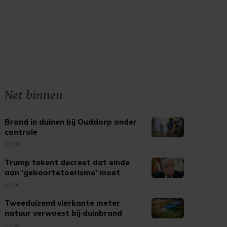
Net binnen
Brand in duinen bij Ouddorp onder
controle
23:03
Trump tekent decreet dat einde
aan 'geboortetoerisme' moet
maken
23:00
Tweeduizend vierkante meter
natuur verwoest bij duinbrand
Ouddorp
22:46