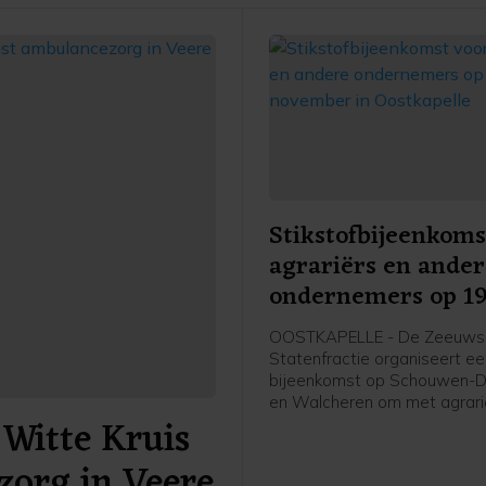
Stikstofbijeenkoms
agrariërs en ande
ondernemers op 1
november in Oostk
OOSTKAPELLE - De Zeeuws
Statenfractie organiseert e
bijeenkomst op Schouwen-D
en Walcheren om met agrari
Witte Kruis
andere (recreatie-)ondernem
gesprek te gaan over het Sti
zorg in Veere
2025. Dit plan presenteerde