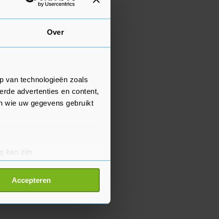
Over
p van technologieën zoals
erde advertenties en content,
en wie uw gegevens gebruikt
g kan zijn
erprinting)
t
detailgedeelte
in. U kunt uw
Accepteren
p onze cookiepagina kun je