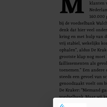
M
klanten 
Nederlan
160.000 
bij de voedselbank Walch
denk dat hier veel onder
kring en met hulp van d
vrij stabiel, wekelijks 
ophalen”, aldus De Krak
grootste klap nog moet
faillissementen als gevo
toenemen.” Een andere o
steeds een gevoel van 
genoodzaakt voelt om bi
De Kraker: “Niemand gaa
voedselbank. Maar wij kr
graag door aan de mens