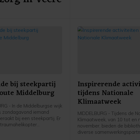
provincie Zeeland eerder de
e bij steekpartij
Inspirerende activ
oute Middelburg
tijdens Nationale
Klimaatweek
G - In de Middelburgse wijk
is zondagavond iemand
MIDDELBURG - Tijdens de Na
aakt bij een steekpartij. Er
Klimaatweek, van 10 tot en
traumahelikopter
november, bieden de bibliot
n, maar de komst hiervan is
diverse samenwerkingspartn
jk geannuleerd.De
gevarieerd en gratis progr