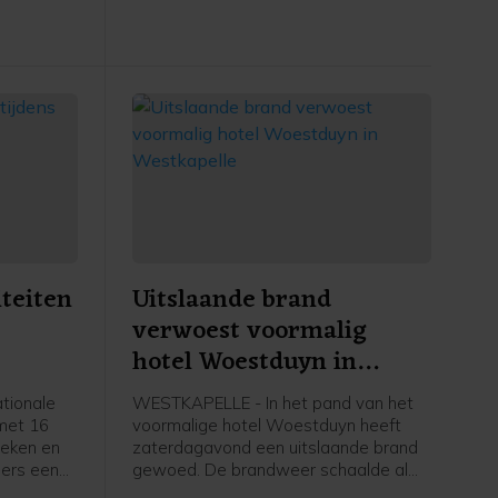
ze maand.
iteiten
Uitslaande brand
verwoest voormalig
hotel Woestduyn in
Westkapelle
tionale
WESTKAPELLE - In het pand van het
 met 16
voormalige hotel Woestduyn heeft
heken en
zaterdagavond een uitslaande brand
ers een
gewoed. De brandweer schaalde al
amma met
snel op naar een grote brand.