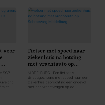
t voor
Fietser met spoed naar
re
ziekenhuis na botsing
9
met vrachtauto op
apelle
Schroeweg Middelburg
e SGP-
MIDDELBURG - Een fietser is
en
dinsdagochtend met spoed naar een
uiveland
ziekenhuis gebracht na een ongeval
ërs en
met een vrachtwagen op de
ers in
Schroeweg in Middelburg.
kstofplan
 de