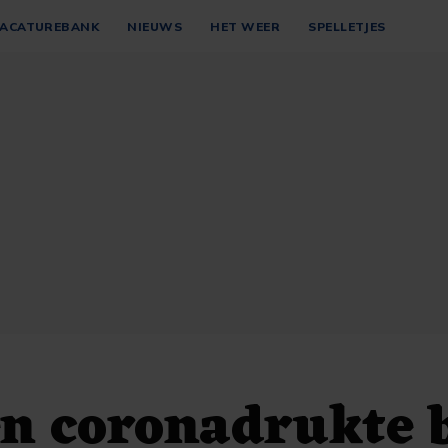
ACATUREBANK
NIEUWS
HET WEER
SPELLETJES
n coronadrukte b