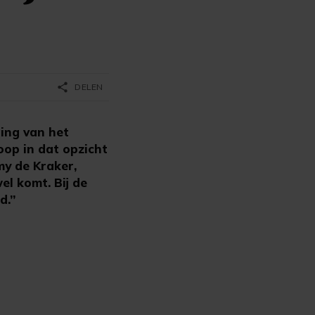
share
DELEN
ing van het
oop in dat opzicht
my de Kraker,
l komt. Bij de
d.”