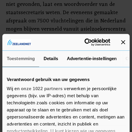
niet gevonden, laat een woordvoerder van de
staatssecretaris weten. De eveneens gemaakte
afspraak om 7500 vluchtelingen die in Nederland
mogen blijven versneld vanuit asielzoekerscentra
te plaatsen in een reguliere woning, "loopt totaal
niet", zegt de woordvoerder. "Gemeenten willen
wel en doen hun best", maar onder meer de
Toestemming
Details
Advertentie-instellingen
Ov
krapte op de woningmarkt en de wachtlijsten
voor andere spoedzoekers, spelen de overheid
parten, verduidelijkt ze.
Verantwoord gebruik van uw gegevens
Wij en
onze 1022 partners
verwerken je persoonlijke
De veiligheidsregio's hebben maandag nogmaals
gegevens (bijv. uw IP-adres) met behulp van
bij Van der Burg aangedrongen op een
technologieën zoals cookies om informatie op uw
structurele oplossing die van het kabinet moet
apparaat op te slaan en te gebruiken met als doel
komen. Daar wordt hard aan gewerkt, zegt de
gepersonaliseerde advertenties en content, metingen aan
advertenties en content, inzicht in publiek en
woordvoerder, onder andere aan een wettelijke
productontwikkeling. U kunt kiezen wie uw gegevens