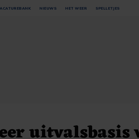
ACATUREBANK
NIEUWS
HET WEER
SPELLETJES
eer uitvalsbasis