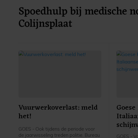
Spoedhulp bij medische no
Colijnsplaat
Vuurwerkoverlast: meld
Goese 
het!
Italia
schijn
GOES - Ook tijdens de periode voor
de jaarwisseling treden politie, Bureau
GOES - Va