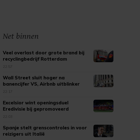
Net binnen
Veel overlast door grote brand bij
recyclingbedrijf Rotterdam
22:57
Wall Street sluit hoger na
banencijfer VS, Airbnb uitblinker
22:17
Excelsior wint openingsduel
Eredivisie bij gepromoveerd
Cambuur
22:03
Spanje stelt grenscontroles in voor
reizigers uit Italië