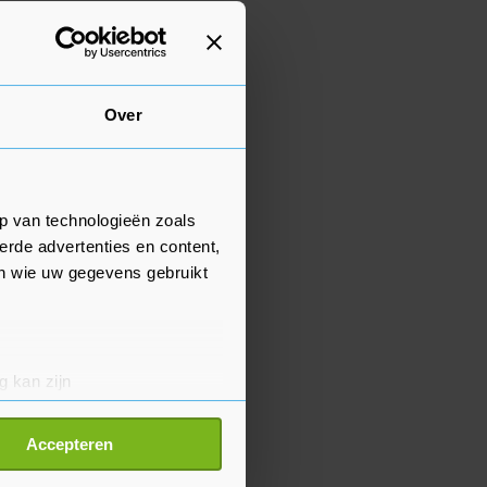
Over
p van technologieën zoals
erde advertenties en content,
en wie uw gegevens gebruikt
g kan zijn
erprinting)
t
detailgedeelte
in. U kunt uw
Accepteren