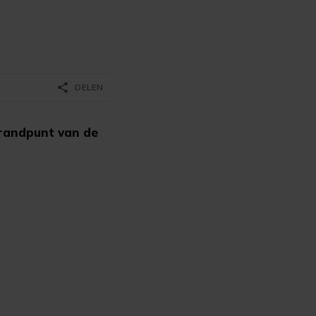
share
DELEN
brandpunt van de