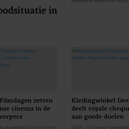
brandweer kwam snel ter pl
odsituatie in
heeft de brand geblust.
Filmdagen zetten
Kledingwinkel Dee
anse cinema in de
deelt royale chequ
werpers
aan goede doelen
n donderdag 13 tot en met
GOES - De Goese tweedeh