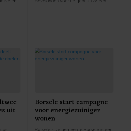
aatse en
Bevelanden voor het jaar 2026 een
structurele subsidie van 273.502 euro
toe te kennen. Daarnaast wordt de
subsidie over 2024 vastgesteld op
263.236 euro, met een aanvullende
incidentele bijdrage van 17.500 euro.
ltwee
Borsele start campagne
es uit
voor energiezuiniger
wonen
ands
Borsele - De gemeente Borsele is een