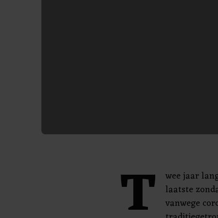
T
wee jaar lan
laatste zond
vanwege coro
traditiegetr