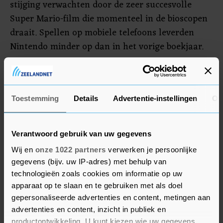
stijging verwachten door de zeer succesvolle
Super Mario-film die momenteel in de bioscopen
draait. Spellen op mobiele telefoons leverden
Nintendo minder op dan in het vorige boekjaar.
Mede daardoor daalde de omzet in het afgelopen
jaar met 5,5 procent tot 1,6 biljoen yen,
omgerekend 10,8 miljard euro. Daar bleef onder
Toestemming
Details
Advertentie-instellingen
Ov
de streep een winst van omgerekend ruim 4
miljard euro van over. Dat was een daling van
Verantwoord gebruik van uw gegevens
ruim 10 procent.
Wij en
onze 1022 partners
verwerken je persoonlijke
gegevens (bijv. uw IP-adres) met behulp van
technologieën zoals cookies om informatie op uw
apparaat op te slaan en te gebruiken met als doel
gepersonaliseerde advertenties en content, metingen aan
advertenties en content, inzicht in publiek en
productontwikkeling. U kunt kiezen wie uw gegevens