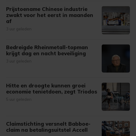
Prijstoename Chinese industrie
zwakt voor het eerst in maanden
af
3 uur geleden
Bedreigde Rheinmetall-topman
krijgt dag en nacht beveiliging
3 uur geleden
Hitte en droogte kunnen groei
economie tenietdoen, zegt Triodos
5 uur geleden
Claimstichting versnelt Babboe-
claim na betalingsuitstel Accell