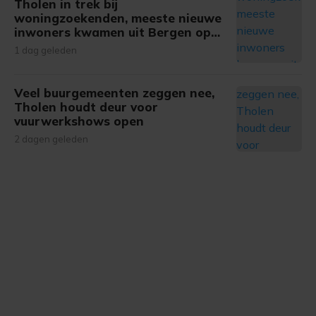
onze cookiepagina kun je ons cookiebeleid bekijken en je
Tholen in trek bij
woningzoekenden, meeste nieuwe
gemaakte keuze altijd wijzigen of intrekken.
inwoners kwamen uit Bergen op
Zoom
1 dag geleden
Veel buurgemeenten zeggen nee,
Tholen houdt deur voor
vuurwerkshows open
2 dagen geleden