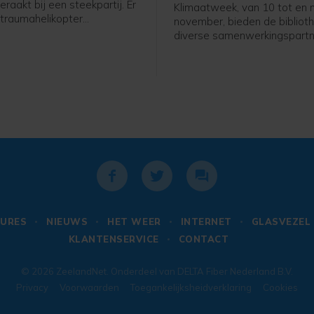
aakt bij een steekpartij. Er
Klimaatweek, van 10 tot en
traumahelikopter
november, bieden de bibliot
n, maar de komst hiervan is
diverse samenwerkingspartn
jk geannuleerd.De
gevarieerd en gratis progr
ten kregen rond 19.40 uur de
activiteiten aan. Er is voor je
at er aan de Bluesroute
jongeren en volwassenen van
ewond was geraakt. Ter
doen. Bekijk het hele progr
eek een man betrokken te zijn
op dezb.nl/klimaatweek en m
j een steekincident, zo meldt
aan.
e. Naast twee ambulances
een traumahelikopter
n. De komst hiervan werd
0 uur geannuleerd. Er hoefde
edische check niemand mee
iekenhuis.Politieagenten
en verdachte aangehouden.
URES
NIEUWS
HET WEER
INTERNET
GLASVEZEL
vergebracht naar een
KLANTENSERVICE
CONTACT
lencomplex. Een deel van de
 is door de politie afgezet
. Volgens de politie ging aan
© 2026
ZeelandNet
. Onderdeel van
DELTA Fiber Nederland B.V.
nt vermoedelijk een ruzie
Privacy
Voorwaarden
Toegankelijksheidverklaring
Cookies