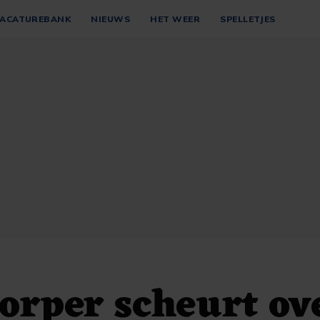
ACATUREBANK
NIEUWS
HET WEER
SPELLETJES
rper scheurt ov