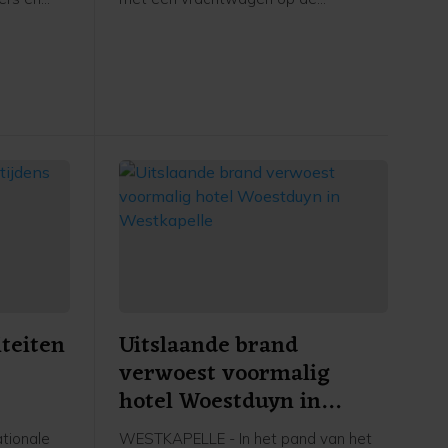
ers in
Schroeweg in Middelburg.
kstofplan
 de
ze maand.
iteiten
Uitslaande brand
verwoest voormalig
hotel Woestduyn in
Westkapelle
tionale
WESTKAPELLE - In het pand van het