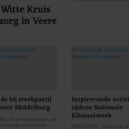
Witte Kruis
andere (recreatie-)ondernem
gesprek te gaan over het Sti
zorg in Veere
2025. Dit plan presenteerde
provincie Zeeland eerder de
e bij steekpartij
Inspirerende activ
oute Middelburg
tijdens Nationale
Klimaatweek
G - In de Middelburgse wijk
is zondagavond iemand
MIDDELBURG - Tijdens de Na