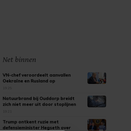
Net binnen
VN-chef veroordeelt aanvallen
Oekraïne en Rusland op
burgerdoelen
19:25
Natuurbrand bij Ouddorp breidt
zich niet meer uit door stoplijnen
19:21
Trump ontkent ruzie met
defensieminister Hegseth over