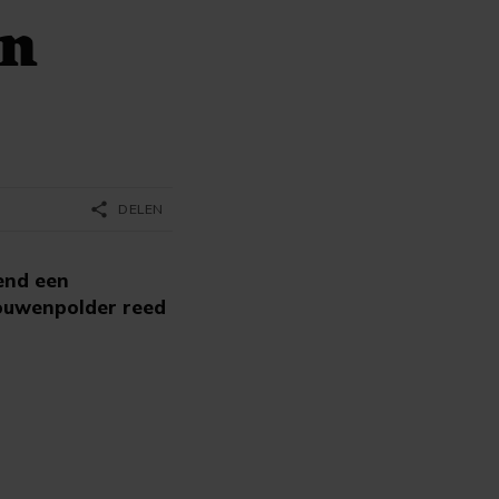
en
share
DELEN
end een
rouwenpolder reed