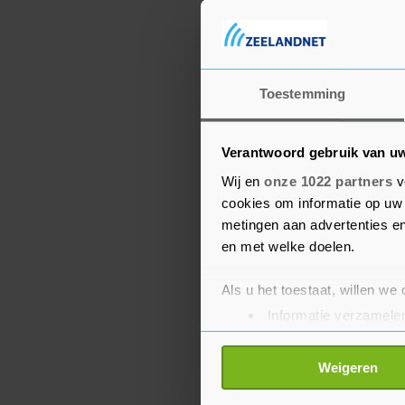
Toestemming
Verantwoord gebruik van u
Wij en
onze 1022 partners
v
cookies om informatie op uw 
metingen aan advertenties en
en met welke doelen.
Als u het toestaat, willen we
Informatie verzamelen
Uw apparaat identific
Lees meer over hoe uw perso
Weigeren
toestemming op elk moment wi