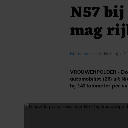
N57 bij
mag rij
Internetbode
in Middelburg
11
•
VROUWENPOLDER - Door 
automobilist (26) uit N
hij 142 kilometer per u