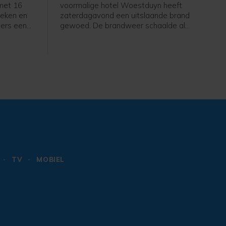
 met 16
voormalige hotel Woestduyn heeft
heken en
zaterdagavond een uitslaande brand
ers een
gewoed. De brandweer schaalde al
amma met
snel op naar een grote brand.
ugd,
 alles te
amma
eld je
TV
MOBIEL