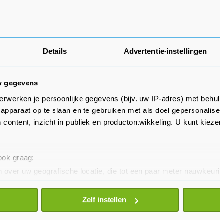
Details
Advertentie-instellingen
w gegevens
erwerken je persoonlijke gegevens (bijv. uw IP-adres) met behul
apparaat op te slaan en te gebruiken met als doel gepersonalise
 content, inzicht in publiek en productontwikkeling. U kunt kiez
 ook graag:
 over uw geografische locatie, die tot een paar meter nauwkeuri
eren door het actief te scannen op specifieke eigenschappen (fing
onlijke gegevens worden verwerkt en stel uw voorkeuren in he
Zelf instellen
jzigen of intrekken in de Cookieverklaring.