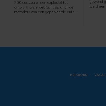
Schuitvlot
gewond ger
2.30 uur, zou er een explosief tot
werd een 
ontploffing zijn gebracht op of bij de
opgeroepe
motorkap van een geparkeerde auto
uiteindeli
aan het Domburgs Schuitvlot in
hulpdiens
Middelburg. De politie vraagt burgers
melding d
die hierover meer weten zich te
iemand g
melden.
plekke bl
geraakt bi
de politi
werd ook 
opgeroepe
rond 20.0
na een m
naar het z
hebben e
PRIKBORD
VACAT
Deze is o
politiecel
Bluesroute
met linten
het incide
vooraf.