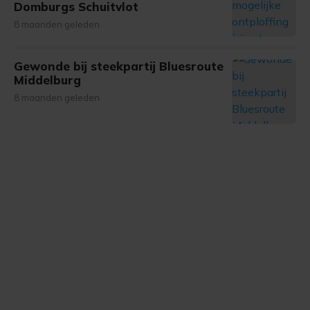
Domburgs Schuitvlot
gemaakte keuze altijd wijzigen of intrekken.
8 maanden geleden
Gewonde bij steekpartij Bluesroute
Middelburg
8 maanden geleden