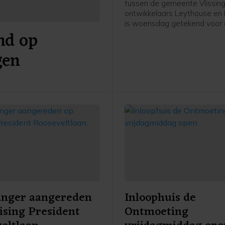
tussen de gemeente Vlissin
ontwikkelaars Leythouse en 
is woensdag getekend voor
nd op
ontwikkeling van De Machin
het Scheldekwartier in Vlissi
gen
project bestaat uit circa hond
grondgebonden stadswonin
appartementen in een mix v
en huurwoningen in de vrije 
anger aangereden
Inloophuis de
ising President
Ontmoeting