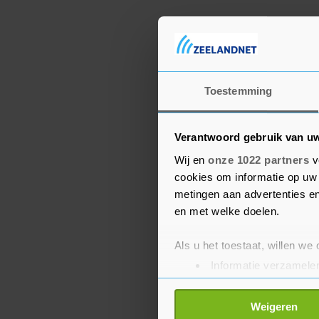
Toestemming
Verantwoord gebruik van u
Wij en
onze 1022 partners
v
cookies om informatie op uw 
metingen aan advertenties en
en met welke doelen.
Als u het toestaat, willen we
Informatie verzamelen
Uw apparaat identific
Lees meer over hoe uw perso
Weigeren
toestemming op elk moment wi