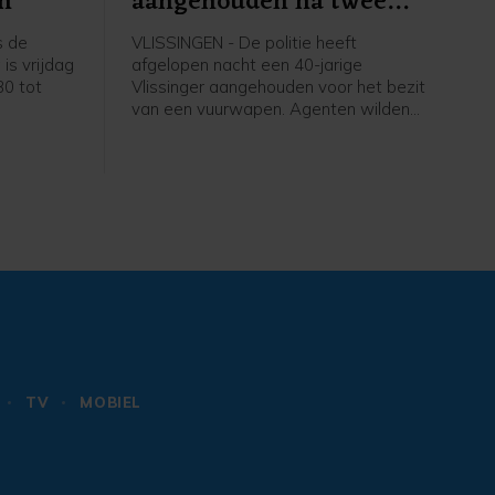
n
aangehouden na twee
mislukte vluchtpogingen
s de
VLISSINGEN - De politie heeft
is vrijdag
afgelopen nacht een 40-jarige
30 tot
Vlissinger aangehouden voor het bezit
van een vuurwapen. Agenten wilden
de man, die met hoge snelheid op een
fatbike reed, controleren toen hij er
vandoor ging. De man bleek later ook
drugs en een mes bij zich te hebben.
TV
MOBIEL