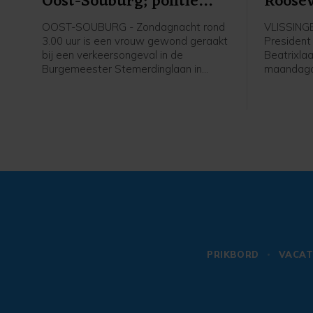
Oost-Souburg; politie
Roosev
vraagt burgers om meer
OOST-SOUBURG - Zondagnacht rond
VLISSINGE
informatie
3.00 uur is een vrouw gewond geraakt
President
bij een verkeersongeval in de
Beatrixlaa
Burgemeester Stemerdinglaan in
maandaga
Oost-Souburg. Zij reed op haar
een auto 
elektrische fiets toen ze in botsing
liep gee
kwam met een tegemoet komende
verwondin
auto. De automobilist reed door.
PRIKBORD
VACAT