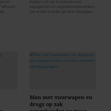
gen en
burgers om op te passen voor
Fullhouse
nepagenten en nepbankmedewerkers.
 de
Die waren in ieder geval in Vlissingen
ewerf op
en omgeving actief.
ngen. Dit
erdvijftig
gen en
an koop
sector.
Man met vuurwapen en
drugs op zak