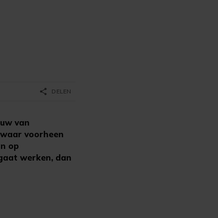
share
DELEN
ouw van
s waar voorheen
in op
 gaat werken, dan