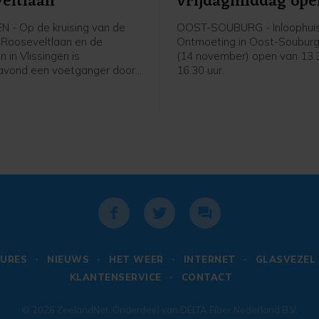
eltlaan
vrijdagmiddag ope
N - Op de kruising van de
OOST-SOUBURG - Inloophui
 Rooseveltlaan en de
Ontmoeting in Oost-Souburg 
n in Vlissingen is
(14 november) open van 13.
vond een voetganger door
16.30 uur.
aangereden. Het slachtoffer
n noemenswaardige
gen op.
URES
NIEUWS
HET WEER
INTERNET
GLASVEZEL
KLANTENSERVICE
CONTACT
© 2026
ZeelandNet
. Onderdeel van
DELTA Fiber Nederland B.V.