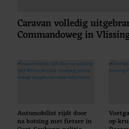
Caravan volledig uitgebra
Commandoweg in Vlissin
Automobilist rijdt door
Voetg
na botsing met fietser in
op kru