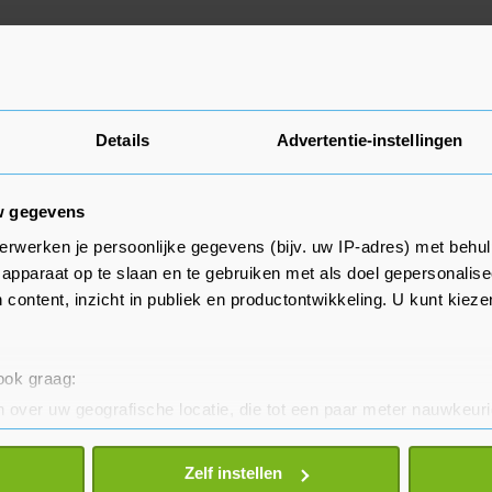
Details
Advertentie-instellingen
w gegevens
erwerken je persoonlijke gegevens (bijv. uw IP-adres) met behul
apparaat op te slaan en te gebruiken met als doel gepersonalise
 content, inzicht in publiek en productontwikkeling. U kunt kiez
 ook graag:
 over uw geografische locatie, die tot een paar meter nauwkeuri
eren door het actief te scannen op specifieke eigenschappen (fing
onlijke gegevens worden verwerkt en stel uw voorkeuren in he
Zelf instellen
jzigen of intrekken in de Cookieverklaring.