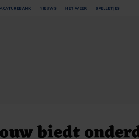
ACATUREBANK
NIEUWS
HET WEER
SPELLETJES
ouw biedt onder