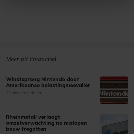
intrekken in de Cookieverklaring.
Met cookies werkt onze website beter en wordt jouw
bezoek makkelijker en persoonlijker. Op
onze cookiepagina kun je ons cookiebeleid bekijken en je
gemaakte keuze altijd wijzigen of intrekken.
Meer uit Financieel
Winstsprong Nintendo door
Amerikaanse belastingmeevaller
19 minuten geleden
Rheinmetall verlaagt
omzetverwachting na mislopen
bouw fregatten