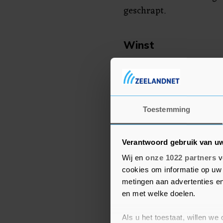
geschrapt.
Winst
Ondanks de coronacrisi
2020 een winst te boeken
omgerekend meer dan 60
jaar rekent Danske zelf
Toestemming
resultaat. "Dit markeert
ambities om een ​​betere
Verantwoord gebruik van u
weten.
Wij en
onze 1022 partners
v
cookies om informatie op uw 
Volgens de voormalige 
metingen aan advertenties en
Danske ervan dat het me
en met welke doelen.
goed bleef gaan. "Terwi
coronacrisis en de daar
Als u het toestaat, willen we