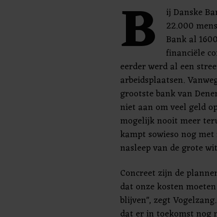
B
ij Danske B
22.000 mens
Bank al 1600
financiële c
eerder werd al een stre
arbeidsplaatsen. Vanwe
grootste bank van Dene
niet aan om veel geld op
mogelijk nooit meer te
kampt sowieso nog met f
nasleep van de grote wit
Concreet zijn de planne
dat onze kosten moeten
blijven", zegt Vogelzang
dat er in toekomst nog