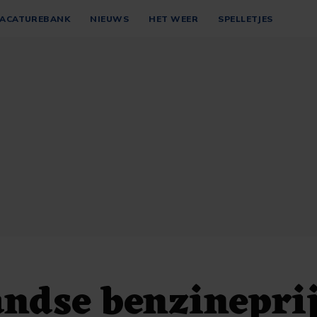
ACATUREBANK
NIEUWS
HET WEER
SPELLETJES
ndse benzinepri