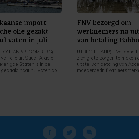
kaanse import
FNV bezorgd om
che olie gezakt
werknemers na uit
ul vaten in juli
van betaling Babbo
moeder
TON (ANP/BLOOMBERG) -
UTRECHT (ANP) - Vakbond F
van olie uit Saudi-Arabië
zich grote zorgen te maken 
erenigde Staten is in de
uitstel van betaling van Accel
i gedaald naar nul vaten door
moederbedrijf van fietsmerk
 in het Midden-Oosten en de
Babboe en Batavus. Woens
van de Straat van Hormuz,
meldde de internationale fie
sbureau Bloomberg na cijfers
met hoofdkantoor in Amste
merikaanse
het uitstel is verleend aan zij
isterie. Het is volgens
Nederlandse entiteiten. Dit 
 voor het eerst sinds 1985
voor de 234 werknemers in 
een volledige maand geen
grote onzekerheid met zich
Saudische olie is
hun baan, inkomen en toekom
erd in de VS.
de grootste vakbond van Ne