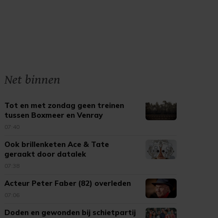
Net binnen
Tot en met zondag geen treinen
tussen Boxmeer en Venray
07:40
Ook brillenketen Ace & Tate
geraakt door datalek
partnerbedrijf
07:38
Acteur Peter Faber (82) overleden
07:06
Doden en gewonden bij schietpartij