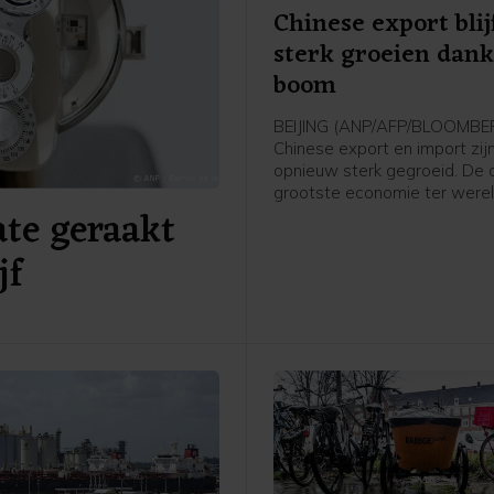
Chinese export blij
sterk groeien dank
boom
BEIJING (ANP/AFP/BLOOMBE
Chinese export en import zijn i
opnieuw sterk gegroeid. De 
grootste economie ter wereld
ate geraakt
profiteren van de wereldwij
investeringsgolf in kunstmat
jf
intelligentie (AI), die zorgt v
grote vraag naar Chinese c
en andere technologieproduc