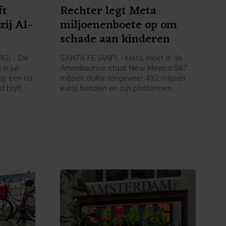
ft
Rechter legt Meta
zij AI-
miljoenenboete op om
schade aan kinderen
RG) - De
SANTA FE (ANP) - Meta moet in de
n juli
Amerikaanse staat New Mexico 567
op een na
miljoen dollar (ongeveer 492 miljoen
 blijft
euro) betalen en zijn platformen
de
Facebook en Instagram veiliger maken
ige
voor jonge gebruikers. Het bedrag
oor een
komt bovenop een eerder opgelegde
omputers
schadevergoeding van 375 miljoen
ten.
dollar.