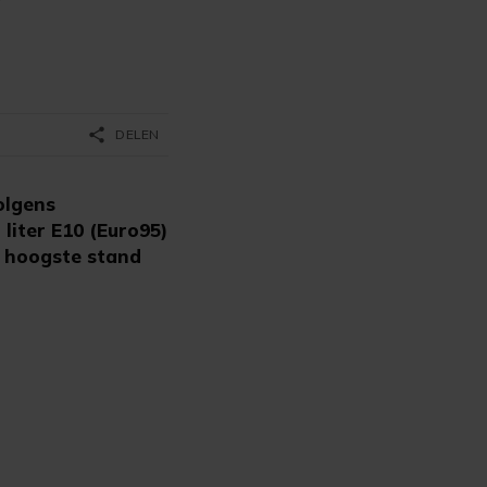
share
DELEN
olgens
liter E10 (Euro95)
e hoogste stand