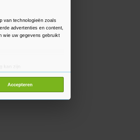
p van technologieën zoals
erde advertenties en content,
en wie uw gegevens gebruikt
g kan zijn
erprinting)
t
detailgedeelte
in. U kunt uw
Accepteren
p onze cookiepagina kun je