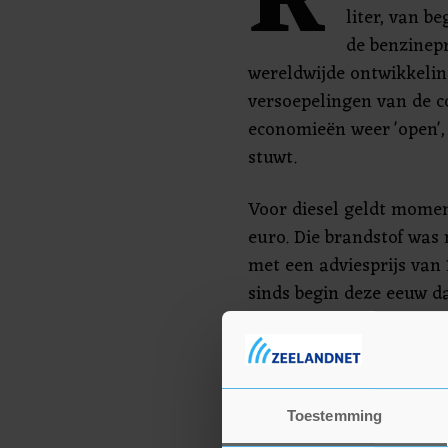
R
liter, van b
de benzinep
wereldwijde ontwikkelin
versoepelingen van de c
economieën weer 'open',
stuwt.
Voor diesel geldt momen
euro. Die brandstof was
met een adviesprijs van
sinds begin deze eeuw da
bijhoudt op basis van de 
oliemaatschappijen, st
afwijken van de adviespr
Toestemming
Automobilisten zijn door