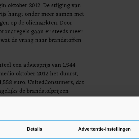
egin oktober 2012. De stijging van
rijs hangt onder meer samen met
gen op de oliemarkten. Door
oronaregels gaan er steeds meer
 wat de vraag naar brandstoffen
teel een adviesprijs van 1,544
 medio oktober 2012 het duurst,
 1,558 euro. UnitedConsumers, dat
gelijks de brandstofprijzen
adviesprijzen van de vijf grootste
elt dat pomphouders kunnen
ijzen.
Details
Advertentie-instellingen
gaans het duurst uit bij