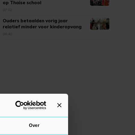
op Thaise school
07:02
Ouders betaalden vorig jaar
relatief minder voor kinderopvang
06:40
Over