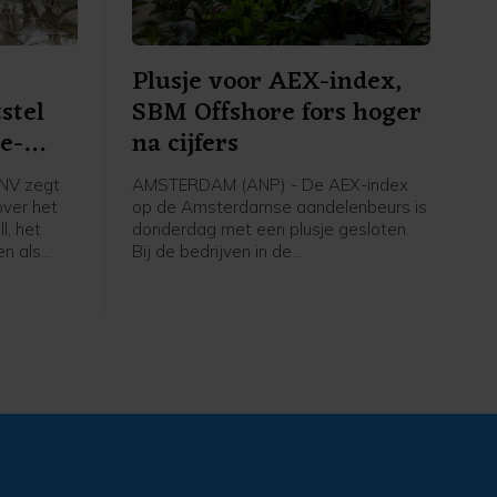
Plusje voor AEX-index,
stel
SBM Offshore fors hoger
e-
na cijfers
NV zegt
AMSTERDAM (ANP) - De AEX-index
over het
op de Amsterdamse aandelenbeurs is
l, het
donderdag met een plusje gesloten.
en als
Bij de bedrijven in de
dag
hoofdgraadmeter was de maritieme
tsfabrikant
oliedienstverlener SBM Offshore een
rdam dat
sterke stijger na goed ontvangen
n
cijfers en vooruitzichten.
brengt
Nederland
 mee over
st, aldus
derland.