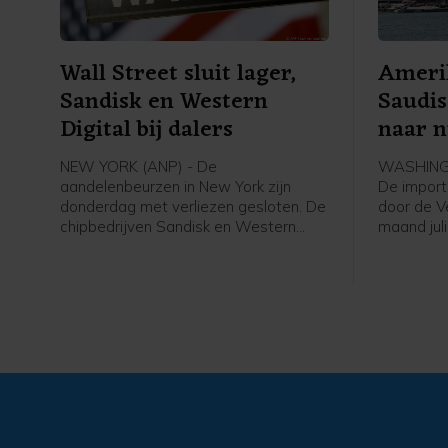
Wall Street sluit lager,
Ameri
Sandisk en Western
Saudis
Digital bij dalers
naar n
NEW YORK (ANP) - De
WASHING
aandelenbeurzen in New York zijn
De import 
donderdag met verliezen gesloten. De
door de V
chipbedrijven Sandisk en Western
maand jul
Digital stonden bij de verliezers op
de oorlog
Wall Street in navolging van de
blokkade 
publicatie van kwartaalcijfers. De
aldus per
olieprijzen gingen juist omhoog.
van het A
Beleggers keken ook uit naar het
energiemin
belangrijke Amerikaanse banenrapport
Bloomberg
van de overheid dat vrijdag naar
dat over 
buiten komt.
enkel vat 
geïmporte