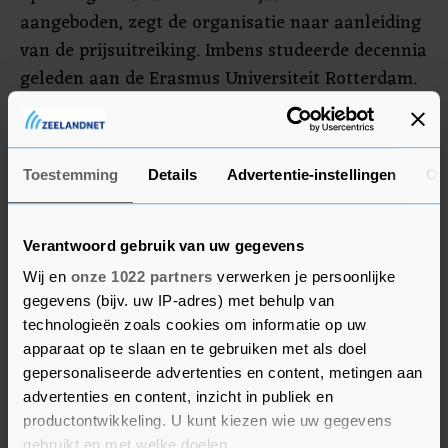
aangeboden, zegt de organisatie naar aanleiding
van de prijsuitreiking. Imbens studeerde decennia
geleden aan de Erasmus Universiteit Rotterdam.
Sinds de jaren tachtig werkt hij in de Verenigde
Staten, waar hij hoogleraar toegepaste
econometrie en economie is aan Stanford
Toestemming
Details
Advertentie-instellingen
Ov
University.
Mede-winnaar Card is verbonden aan de
Verantwoord gebruik van uw gegevens
University of California. Hij krijgt de helft van het
Wij en
onze 1022 partners
verwerken je persoonlijke
prijzengeld, dat in totaal 10 miljoen Zweedse
gegevens (bijv. uw IP-adres) met behulp van
kroon bedraagt (omgerekend iets minder dan 1
technologieën zoals cookies om informatie op uw
miljoen euro). Imbens en Angrist, van het
apparaat op te slaan en te gebruiken met als doel
gepersonaliseerde advertenties en content, metingen aan
Massachusetts Institute of Technology, delen de
advertenties en content, inzicht in publiek en
andere helft van het prijzengeld.
productontwikkeling. U kunt kiezen wie uw gegevens
gebruikt en met welke doelen.