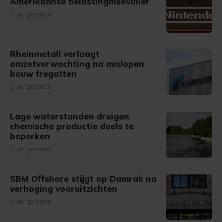
Amerikaanse belastingmeevaller
1 uur geleden
Rheinmetall verlaagt
omzetverwachting na mislopen
bouw fregatten
1 uur geleden
Lage waterstanden dreigen
chemische productie deels te
beperken
1 uur geleden
SBM Offshore stijgt op Damrak na
verhoging vooruitzichten
1 uur geleden