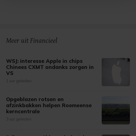
Met cookies werkt onze website beter en wordt jouw
bezoek makkelijker en persoonlijker. Op
onze cookiepagina kun je ons cookiebeleid bekijken en je
gemaakte keuze altijd wijzigen of intrekken.
Meer uit Financieel
WSJ: interesse Apple in chips
Chinees CXMT ondanks zorgen in
VS
1 uur geleden
Opgeblazen rotsen en
afzinkbakken helpen Roemeense
kerncentrale
3 uur geleden