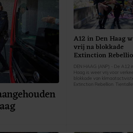
A12 in Den Haag w
vrij na blokkade
Extinction Rebelli
DEN HAAG (ANP) - De A12 i
Haag is weer vrij voor verke
blokkade van klimaatactivist
Extinction Rebellion. Tientall
 aangehouden
betogers gingen rond het m
de snelweg op, waardoor de 
Haag
de stad uit niet meer toegan
Op last van de burgemeeste
politie de actievoerders er r
uur vanaf gehaald. Inmiddels
weer open, zegt een
politiewoordvoerder.