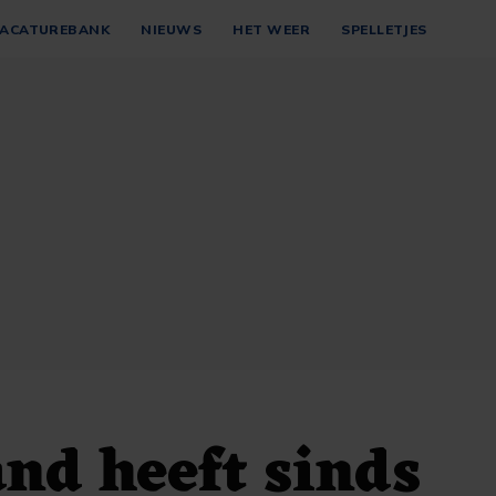
ACATUREBANK
NIEUWS
HET WEER
SPELLETJES
nd heeft sinds