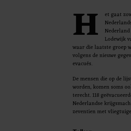
H
et gaat z
Nederlands
Nederland 
Lodewijk 
waar die laatste groep 
volgens de nieuwe gege
evacués.
De mensen die op de lij
worden, komen soms ook
terecht. 118 geëvacueerd
Nederlandse krijgsmach
zeventien met vliegtuig