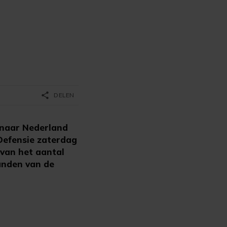
share
DELEN
 naar Nederland
 Defensie zaterdag
 van het aantal
anden van de