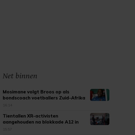
Net binnen
Mosimane volgt Broos op als
bondscoach voetballers Zuid-Afrika
16:14
Tientallen XR-activisten
aangehouden na blokkade A12 in
Den Haag
15:57