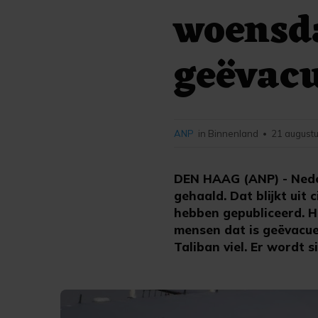
woensd
geëvacu
ANP
in Binnenland
21 augustu
•
DEN HAAG (ANP) - Nede
gehaald. Dat blijkt uit
hebben gepubliceerd. He
mensen dat is geëvacu
Taliban viel. Er wordt