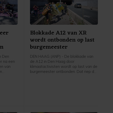
eer
Blokkade A12 van XR
wordt ontbonden op last
on
burgemeester
n Den
DEN HAAG (ANP) - De blokkade van
er na een
de A12 in Den Haag door
en van
klimaatactivisten wordt op last van de
en
burgemeester ontbonden. Dat riep de
iddaguur
politie ter plaatse om, was te horen
rijbaan
op een livestream van Extinction
kelijk was.
Rebellion. Kort daarna hoorden de
r heeft de
betogers die nog op de weg zaten
ond 14.00
dat ze waren aangehouden en begon
 is de weg
de politie ze direct weg te halen.