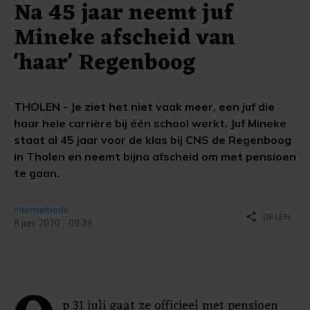
Na 45 jaar neemt juf
Mineke afscheid van
'haar' Regenboog
THOLEN - Je ziet het niet vaak meer, een juf die
haar hele carrière bij één school werkt. Juf Mineke
staat al 45 jaar voor de klas bij CNS de Regenboog
in Tholen en neemt bijna afscheid om met pensioen
te gaan.
Internetbode
share
DELEN
8 juni 2020 - 09:39
p 31 juli gaat ze officieel met pensioen