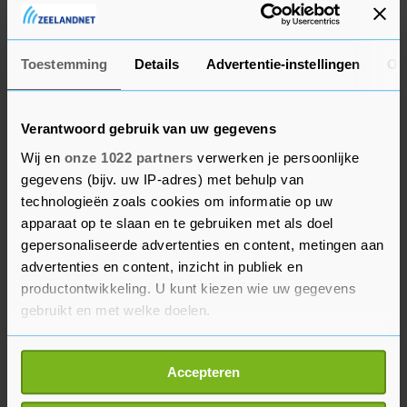
werkblad kregen. Eerst werd dat nog gedaan met
een vloeistofduplicator, later werd het al iets
makkelijker door middel van een
Toestemming
Details
Advertentie-instellingen
Ov
stencilapparaat. "Kinderen zijn ook mondiger. 45
jaar geleden kwamen ze vaak nog als stille
Verantwoord gebruik van uw gegevens
kleuter binnen, tegenwoordig kunnen ze soms al
Wij en
onze 1022 partners
verwerken je persoonlijke
lezen", vertelt Mineke. Ook de materialen zijn
gegevens (bijv. uw IP-adres) met behulp van
door de jaren heen veel mooier geworden vindt
technologieën zoals cookies om informatie op uw
juf Mineke. Vroeger vrolijkte de juf vaak zelf de
apparaat op te slaan en te gebruiken met als doel
werkbladen nog op met tekeningen maar
gepersonaliseerde advertenties en content, metingen aan
advertenties en content, inzicht in publiek en
tegenwoordig is dat niet meer nodig.
productontwikkeling. U kunt kiezen wie uw gegevens
gebruikt en met welke doelen.
Hogere werkdruk
Als u het toestaat, willen we ook graag:
Ook zijn sommige dingen door het digitale
Accepteren
Informatie verzamelen over uw geografische
netwerk makkelijker uit te voeren maar Mineke
locatie, die tot een paar meter nauwkeurig kan zijn