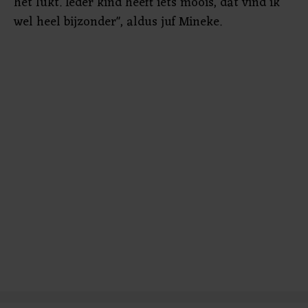
het lukt. Ieder kind heeft iets moois, dat vind ik
wel heel bijzonder", aldus juf Mineke.