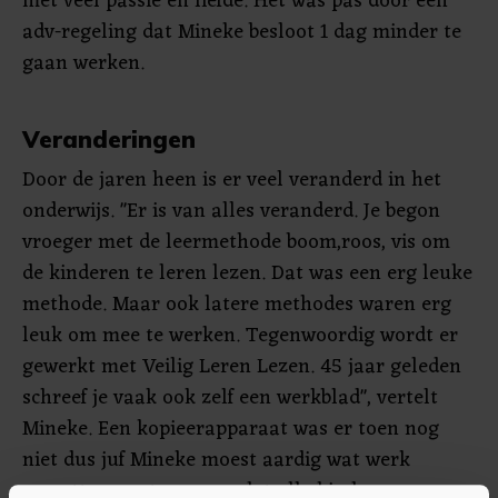
met veel passie en liefde. Het was pas door een
adv-regeling dat Mineke besloot 1 dag minder te
gaan werken.
Veranderingen
Door de jaren heen is er veel veranderd in het
onderwijs. "Er is van alles veranderd. Je begon
vroeger met de leermethode boom,roos, vis om
de kinderen te leren lezen. Dat was een erg leuke
methode. Maar ook latere methodes waren erg
leuk om mee te werken. Tegenwoordig wordt er
gewerkt met Veilig Leren Lezen. 45 jaar geleden
schreef je vaak ook zelf een werkblad", vertelt
Mineke. Een kopieerapparaat was er toen nog
niet dus juf Mineke moest aardig wat werk
verzetten om te zorgen dat alle kinderen een