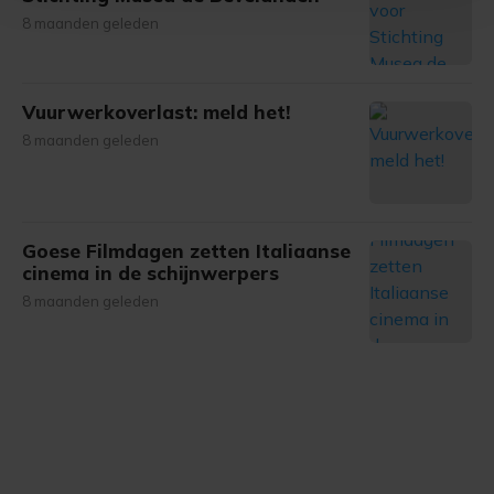
Met cookies werkt onze website beter en wordt jouw
8 maanden geleden
bezoek makkelijker en persoonlijker. Op
onze cookiepagina kun je ons cookiebeleid bekijken en je
gemaakte keuze altijd wijzigen of intrekken.
Vuurwerkoverlast: meld het!
8 maanden geleden
Goese Filmdagen zetten Italiaanse
cinema in de schijnwerpers
8 maanden geleden