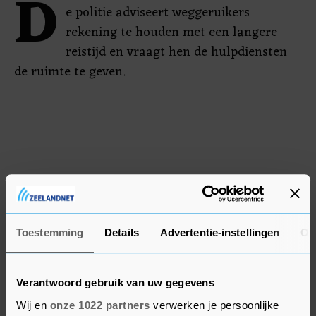
D
e politie adviseert weggeruikers
rekening te houden met een langere
reistijd en vraagt hen de hulpdiensten
de ruimte te geven.
Toestemming
Details
Advertentie-instellingen
Ov
Verantwoord gebruik van uw gegevens
Wij en
onze 1022 partners
verwerken je persoonlijke