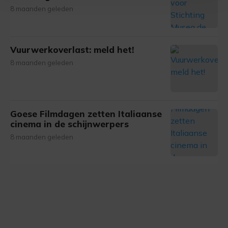
8 maanden geleden
bezoek makkelijker en persoonlijker. Op
onze cookiepagina kun je ons cookiebeleid bekijken en je
gemaakte keuze altijd wijzigen of intrekken.
Vuurwerkoverlast: meld het!
8 maanden geleden
Goese Filmdagen zetten Italiaanse
cinema in de schijnwerpers
8 maanden geleden