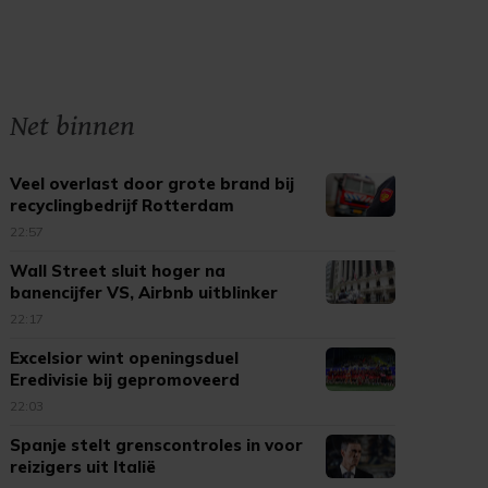
Net binnen
Veel overlast door grote brand bij
recyclingbedrijf Rotterdam
22:57
Wall Street sluit hoger na
banencijfer VS, Airbnb uitblinker
22:17
Excelsior wint openingsduel
Eredivisie bij gepromoveerd
Cambuur
22:03
Spanje stelt grenscontroles in voor
reizigers uit Italië