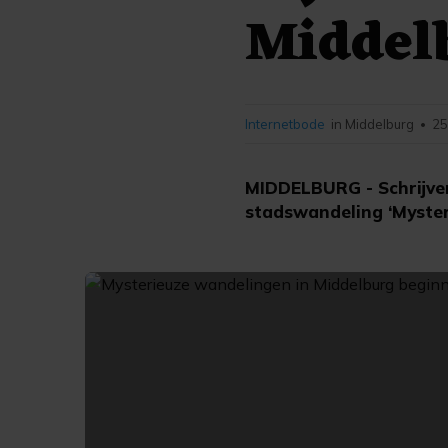
Middel
Internetbode
in Middelburg
25
•
MIDDELBURG - Schrijver
stadswandeling ‘Myster