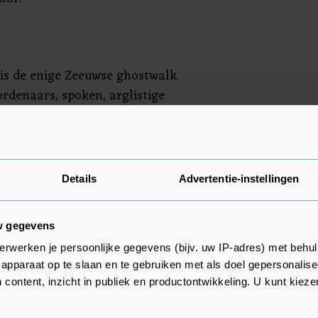
 is de enige Zeeuwse ghostwalk.
rdenaars, spoken, arglistige
 en over een mirakel op een brug,
e vreemde geschiedenis van een
Details
Advertentie-instellingen
inisterzeeland.nl.
w gegevens
erwerken je persoonlijke gegevens (bijv. uw IP-adres) met behul
apparaat op te slaan en te gebruiken met als doel gepersonalise
 content, inzicht in publiek en productontwikkeling. U kunt kiez