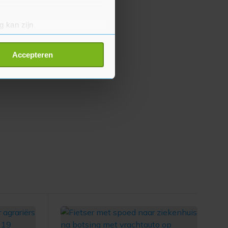
g kan zijn
erprinting)
t
detailgedeelte
in. U kunt uw
Accepteren
p onze cookiepagina kun je