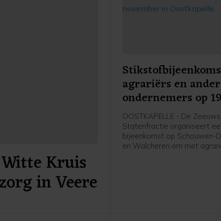
Stikstofbijeenkoms
agrariërs en ande
ondernemers op 1
november in Oostk
OOSTKAPELLE - De Zeeuws
Statenfractie organiseert e
bijeenkomst op Schouwen-D
en Walcheren om met agrari
Witte Kruis
andere (recreatie-)ondernem
gesprek te gaan over het Sti
zorg in Veere
2025. Dit plan presenteerde
provincie Zeeland eerder de