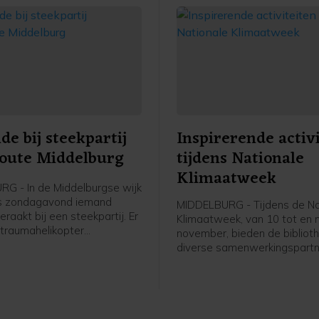
e bij steekpartij
Inspirerende activ
oute Middelburg
tijdens Nationale
Klimaatweek
G - In de Middelburgse wijk
is zondagavond iemand
MIDDELBURG - Tijdens de Na
aakt bij een steekpartij. Er
Klimaatweek, van 10 tot en
traumahelikopter
november, bieden de bibliot
n, maar de komst hiervan is
diverse samenwerkingspartn
jk geannuleerd.De
gevarieerd en gratis progr
ten kregen rond 19.40 uur de
activiteiten aan. Er is voor je
at er aan de Bluesroute
jongeren en volwassenen van
ewond was geraakt. Ter
doen. Bekijk het hele progr
eek een man betrokken te zijn
op dezb.nl/klimaatweek en m