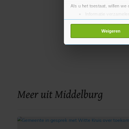
Als u het toestaat, willen we
Informatie verzamelen
Uw apparaat identific
Lees meer over hoe uw perso
Weigeren
toestemming op elk moment wi
Met cookies werkt onze websi
ons cookiebeleid bekijken en 
Meer uit Middelburg