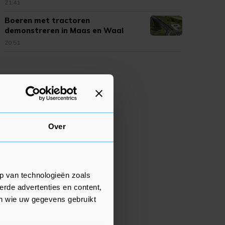
21:41
Boeren met tractoren
demonstreren in Maas en Waal
20:51
Over
p van technologieën zoals
erde advertenties en content,
en wie uw gegevens gebruikt