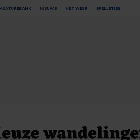
ACATUREBANK
NIEUWS
HET WEER
SPELLETJES
ieuze wandelinge