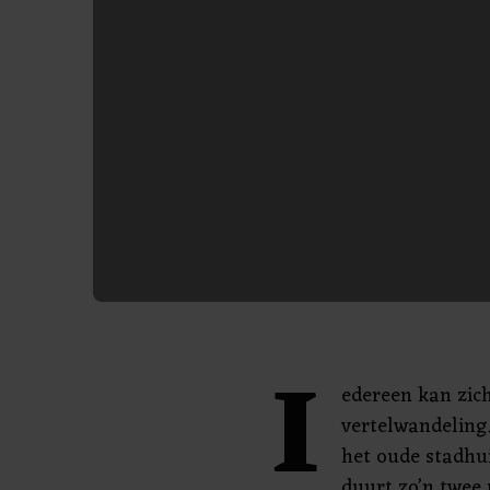
I
edereen kan zich
vertelwandeling.
het oude stadhu
duurt zo’n twee 