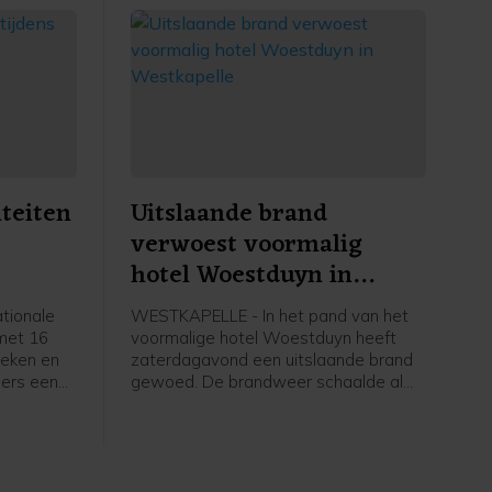
iteiten
Uitslaande brand
verwoest voormalig
hotel Woestduyn in
Westkapelle
tionale
WESTKAPELLE - In het pand van het
 met 16
voormalige hotel Woestduyn heeft
heken en
zaterdagavond een uitslaande brand
ers een
gewoed. De brandweer schaalde al
amma met
snel op naar een grote brand.
ugd,
 alles te
amma
eld je