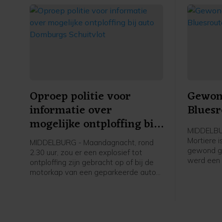
Oproep politie voor
Gewond
informatie over
Bluesr
mogelijke ontploffing bij
MIDDELBUR
auto Domburgs
Mortiere 
MIDDELBURG - Maandagnacht, rond
Schuitvlot
gewond ger
2.30 uur, zou er een explosief tot
werd een 
ontploffing zijn gebracht op of bij de
opgeroepe
motorkap van een geparkeerde auto
uiteindeli
aan het Domburgs Schuitvlot in
hulpdiens
Middelburg. De politie vraagt burgers
melding d
die hierover meer weten zich te
iemand g
melden.
plekke bl