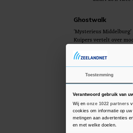
Ghostwalk
‘Mysterieus Middelburg’
Kuipers vertelt over moo
monniken en pestlijders
een berucht bushokje, d
schavot en meer.
Toestemming
Inschrijven kan op www.s
Verantwoord gebruik van u
Wij en
onze 1022 partners
v
cookies om informatie op uw 
metingen aan advertenties en
en met welke doelen.