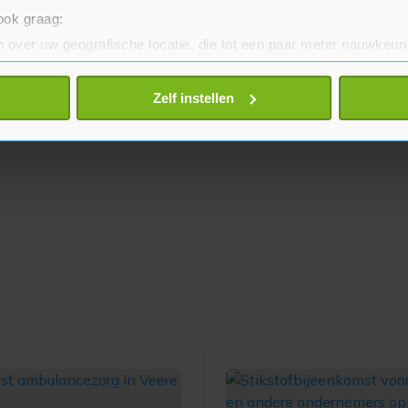
 ook graag:
 over uw geografische locatie, die tot een paar meter nauwkeuri
eren door het actief te scannen op specifieke eigenschappen (fing
onlijke gegevens worden verwerkt en stel uw voorkeuren in he
Zelf instellen
jzigen of intrekken in de Cookieverklaring.
te beter en wordt jouw bezoek makkelijker en persoonlijker. O
je gemaakte keuze altijd wijzigen of intrekken.