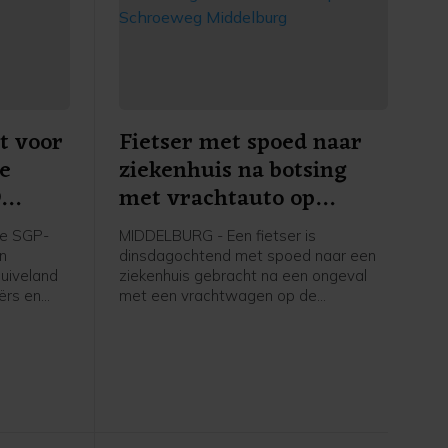
t voor
Fietser met spoed naar
re
ziekenhuis na botsing
9
met vrachtauto op
apelle
Schroeweg Middelburg
e SGP-
MIDDELBURG - Een fietser is
en
dinsdagochtend met spoed naar een
uiveland
ziekenhuis gebracht na een ongeval
ërs en
met een vrachtwagen op de
ers in
Schroeweg in Middelburg.
kstofplan
 de
ze maand.