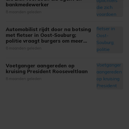
Met cookies werkt onze website beter en wordt jouw
bankmedewerker
bezoek makkelijker en persoonlijker. Op
8 maanden geleden
onze cookiepagina kun je ons cookiebeleid bekijken en je
gemaakte keuze altijd wijzigen of intrekken.
Automobilist rijdt door na botsing
met fietser in Oost-Souburg;
politie vraagt burgers om meer
informatie
8 maanden geleden
Voetganger aangereden op
kruising President Rooseveltlaan
8 maanden geleden