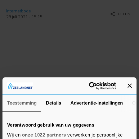
Internetbode
share
DELEN
29 juli 2021 - 15:15
Toestemming
Details
Advertentie-instellingen
Ov
Verantwoord gebruik van uw gegevens
Wij en
onze 1022 partners
verwerken je persoonlijke