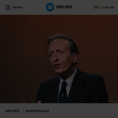
MENU
LOG IN
NIEUWS
/
BINNENLAND