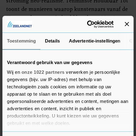
stroming neo-realisme. Tenminste Houdbaar Tot
toont de manieren waarop kunstenaars vanaf de
17e eeuw de natuur in beeld brachten. Met Open
wil Museum Arnhem volgens eigen zeggen een
impuls geven aan de laagdrempelige educatieve
Toestemming
Details
Advertentie-instellingen
Ov
traditie die door de vroegere directeur Pierre
Janssen (1926-2007) werd ingezet.
Verantwoord gebruik van uw gegevens
Pierre Janssen
Wij en
onze 1022 partners
verwerken je persoonlijke
gegevens (bijv. uw IP-adres) met behulp van
Het nieuwe museumcafé is vernoemd naar
technologieën zoals cookies om informatie op uw
Janssen, de markante figuur die een halve eeuw
apparaat op te slaan en te gebruiken met als doel
geleden via tv veel mensen vaak voor het eerst in
gepersonaliseerde advertenties en content, metingen aan
contact bracht met kunst en die het museum een
advertenties en content, inzicht in publiek en
belangrijke uitbreiding van de collectie bezorgde.
productontwikkeling. U kunt kiezen wie uw gegevens
gebruikt en met welke doelen.
Het oorspronkelijke museumgebouw werd in de