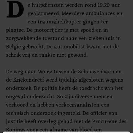
D
e hulpdiensten werden rond 19.20 uur
gealarmeerd. Meerdere ambulances en
een traumahelikopter gingen ter
plaatse. De motorrijder is met spoed en in
zorgwekkende toestand naar een ziekenhuis in
België gebracht. De automobilist kwam met de
schrik vrij en raakte niet gewond.
De weg naar Wouw tussen de Schouwenbaan en
de Kriekendreef werd tijdelijk afgesloten wegens
onderzoek. De politie heeft de toedracht van het
ongeval onderzocht. Zo zijn diverse mensen
verhoord en hebben verkeersanalisten een
technisch onderzoek ingesteld. De officier van
justitie heeft overleg gehad met de Procureur des
Konings voor een afname van bloed om