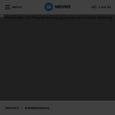
MENU
LOG IN
NIEUWS
/
REIMERSWAAL