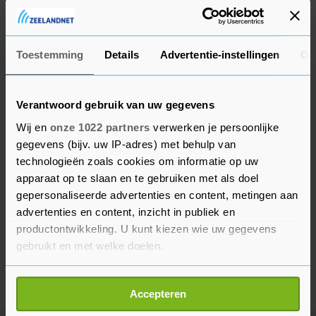
onderzoek te doen naar mogelijk alcoholgebruik
van de motorrijder.
Toestemming
Details
Advertentie-instellingen
Ov
Verantwoord gebruik van uw gegevens
Wij en
onze 1022 partners
verwerken je persoonlijke
gegevens (bijv. uw IP-adres) met behulp van
technologieën zoals cookies om informatie op uw
apparaat op te slaan en te gebruiken met als doel
gepersonaliseerde advertenties en content, metingen aan
advertenties en content, inzicht in publiek en
productontwikkeling. U kunt kiezen wie uw gegevens
gebruikt en met welke doelen.
Als u het toestaat, willen we ook graag:
Accepteren
Informatie verzamelen over uw geografische