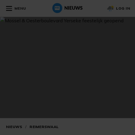
MENU
LOG IN
NIEUWS
/
REIMERSWAAL