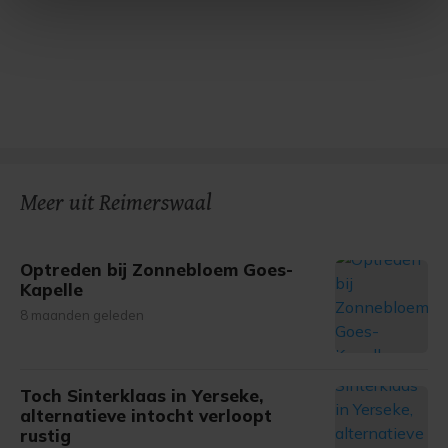
intrekken in de Cookieverklaring.
Met cookies werkt onze website beter en wordt jouw
bezoek makkelijker en persoonlijker. Op
onze cookiepagina kun je ons cookiebeleid bekijken en je
gemaakte keuze altijd wijzigen of intrekken.
Meer uit Reimerswaal
Optreden bij Zonnebloem Goes-
Kapelle
8 maanden geleden
Toch Sinterklaas in Yerseke,
alternatieve intocht verloopt
rustig