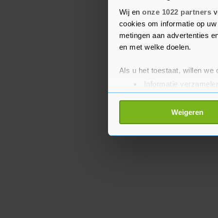
Plein in Moskou. Meerde
Wij en
onze 1022 partners
v
aanwezig zijn, onder wi
cookies om informatie op uw 
Amerikaanse president
metingen aan advertenties en
en met welke doelen.
Als u het toestaat, willen we
Informatie verzamelen
Uw apparaat identific
Lees meer over hoe uw perso
Weigeren
toestemming op elk moment wi
Met cookies werkt onze websi
ons cookiebeleid bekijken en 