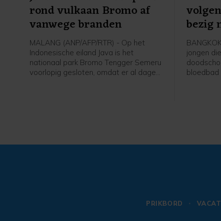
rond vulkaan Bromo af
volgen
vanwege branden
bezig 
MALANG (ANP/AFP/RTR) - Op het
BANGKOK 
Indonesische eiland Java is het
jongen die
nationaal park Bromo Tengger Semeru
doodschoo
voorlopig gesloten, omdat er al dagen
bloedbad 
een natuurbrand woedt. Het is op dit
was al la
moment te gevaarlijk om het gebied
geweld. Vo
te bezoeken, zeggen de autoriteiten.
gebleken 
In het park ligt de bekende en onder
balletjes
toeristen populaire vulkaan Bromo.
naar scho
op zijn c
filmpjes 
PRIKBORD
VACAT