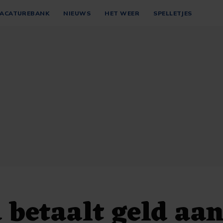
ACATUREBANK
NIEUWS
HET WEER
SPELLETJES
betaalt geld aa