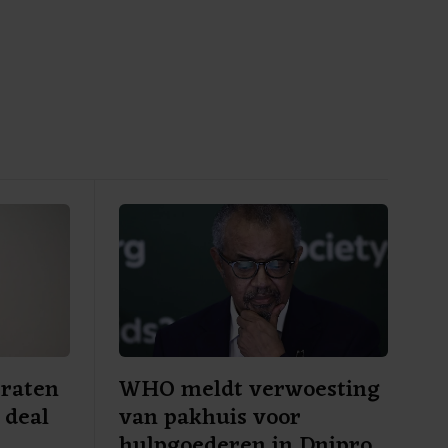
praten
WHO meldt verwoesting
 deal
van pakhuis voor
hulpgoederen in Dnipro