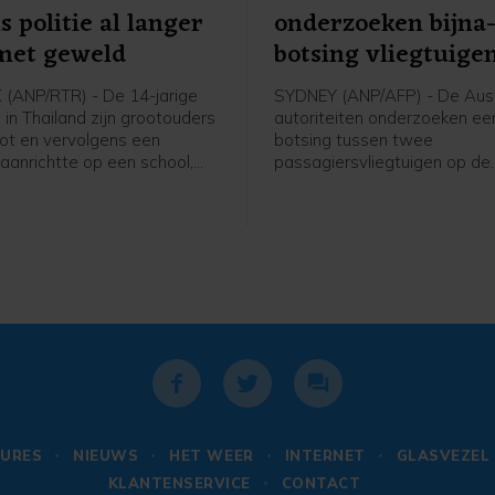
s politie al langer
onderzoeken bijna
met geweld
botsing vliegtuige
Sydney Airport
(ANP/RTR) - De 14-jarige
SYDNEY (ANP/AFP) - De Aust
 in Thailand zijn grootouders
autoriteiten onderzoeken een
t en vervolgens een
botsing tussen twee
aanrichtte op een school,
passagiersvliegtuigen op de
nger bezig met wapens en
luchthaven van Sydney. Een
lgens de politie is inmiddels
bemanningslid raakte daarbi
dat hij eerder een
zondagochtend (lokale tijd)
pistool had meegenomen
en een vliegtuig raakte besc
ol. Ook bleek uit onderzoek
Sydney Airport is het drukste
omputer dat hij gewelddadige
van het land.
bekeek op sociale media.
URES
NIEUWS
HET WEER
INTERNET
GLASVEZEL
KLANTENSERVICE
CONTACT