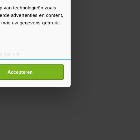
p van technologieën zoals
erde advertenties en content,
en wie uw gegevens gebruikt
g kan zijn
erprinting)
t
detailgedeelte
in. U kunt uw
Accepteren
p onze cookiepagina kun je