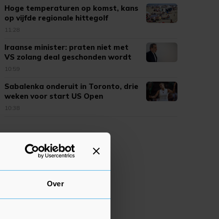
Hoge temperaturen op komst, kans
op vijfde regionale hittegolf
11:28
Iraanse minister: praten niet met
VS zolang deal geschonden wordt
10:59
Sabalenka onderuit in Toronto, drie
weken voor start US Open
10:38
Over