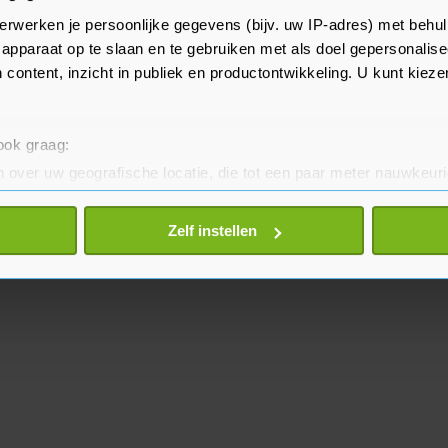
re wereldleiders zullen daarbij
erwerken je persoonlijke gegevens (bijv. uw IP-adres) met behul
e vermoedelijk ook de
apparaat op te slaan en te gebruiken met als doel gepersonalise
 Donald Trump.
 content, inzicht in publiek en productontwikkeling. U kunt kiez
 ook graag:
 over uw geografische locatie, die tot een paar meter nauwkeuri
eren door het actief te scannen op specifieke eigenschappen (fing
onlijke gegevens worden verwerkt en stel uw voorkeuren in he
Zelf instellen
jzigen of intrekken in de Cookieverklaring.
te beter en wordt jouw bezoek makkelijker en persoonlijker. O
je gemaakte keuze altijd wijzigen of intrekken.