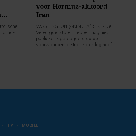
-
voor Hormuz-akkoord
n
Iran
ralische
WASHINGTON (ANP/DPA/RTR) - De
 bijna-
Verenigde Staten hebben nog niet
publiekelijk gereageerd op de
voorwaarden die Iran zaterdag heeft
gesteld voor de heropening van de
j
Straat van Hormuz. Teheran eist onder
 gewond
meer dat de VS alle dreigingen aan
hadigd.
Iran staken.
 vliegveld
TV
MOBIEL