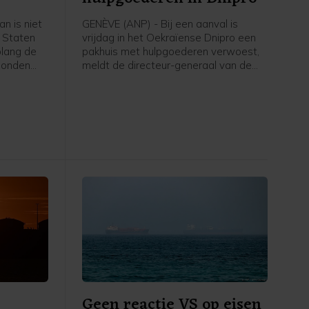
n is niet
GENÈVE (ANP) - Bij een aanval is
 Staten
vrijdag in het Oekraïense Dnipro een
olang de
pakhuis met hulpgoederen verwoest,
honden
meldt de directeur-generaal van de
ter van
Wereldgezondheidsorganisatie
agchi. Er
(WHO) Tedros Adhanom Ghebreyesus
op X. Er zijn volgens hem voor zover
n het
bekend geen slachtoffers gevallen,
maar er stonden wel nog spullen
opgeslagen. Tedros veroordeelt de
aanval.
Geen reactie VS op eisen