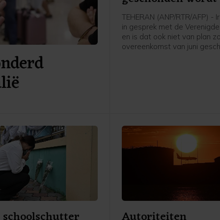
TEHERAN (ANP/RTR/AFP) - Ira
in gesprek met de Verenigde
en is dat ook niet van plan z
overeenkomst van juni gesc
onderd
wordt, zegt de Iraanse minis
Buitenlandse Zaken Abbas Ar
lië
vindt wel overleg plaats via
tussenpersonen, zei hij tege
Iraanse persbureau Mehr.
 schoolschutter
Autoriteiten