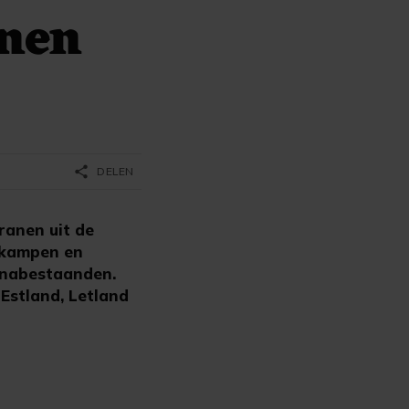
nen
share
DELEN
ranen uit de
ekampen en
un nabestaanden.
Estland, Letland