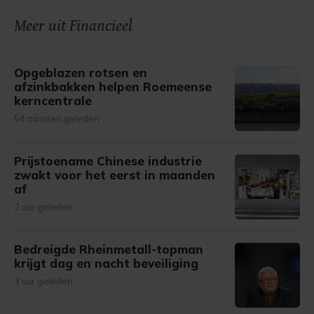
onze cookiepagina kun je ons cookiebeleid bekijken en je
Meer uit Financieel
gemaakte keuze altijd wijzigen of intrekken.
Opgeblazen rotsen en
afzinkbakken helpen Roemeense
kerncentrale
54 minuten geleden
Prijstoename Chinese industrie
zwakt voor het eerst in maanden
af
2 uur geleden
Bedreigde Rheinmetall-topman
krijgt dag en nacht beveiliging
3 uur geleden