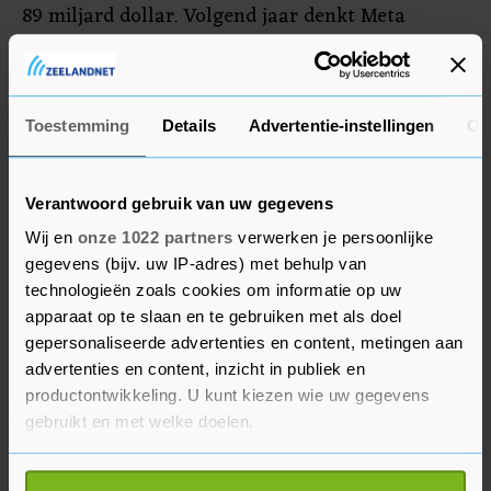
89 miljard dollar. Volgend jaar denkt Meta
tussen 94 miljard en 99 miljard dollar te
spenderen.
Toestemming
Details
Advertentie-instellingen
Ov
De onderneming kreeg er afgelopen kwartaal ook
weer gebruikers bij. Het aantal dagelijks actieve
gebruikers op Facebook bedraagt inmiddels zo'n
Verantwoord gebruik van uw gegevens
2,1 miljard. Dat betekent dat ruim een kwart van
Wij en
onze 1022 partners
verwerken je persoonlijke
de wereldbevolking elke dag op de site inlogt.
gegevens (bijv. uw IP-adres) met behulp van
Voor alle Meta-diensten, naast Facebook ook
technologieën zoals cookies om informatie op uw
Instagram, WhatsApp en de dit jaar opgezette X-
apparaat op te slaan en te gebruiken met als doel
rivaal Threads, gaat het om ruim 3,1 miljard
gepersonaliseerde advertenties en content, metingen aan
advertenties en content, inzicht in publiek en
dagelijks actieve gebruikers.
productontwikkeling. U kunt kiezen wie uw gegevens
gebruikt en met welke doelen.
Meta meldde in maart nog 10.000 extra banen te
schrappen om kosten te besparen. Die maatregel
Als u het toestaat, willen we ook graag: