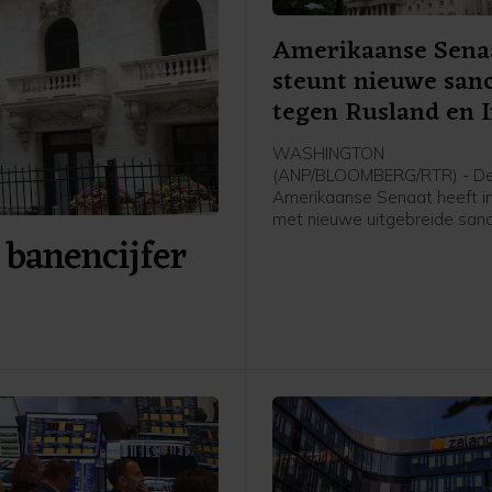
Amerikaanse Sena
steunt nieuwe sanc
tegen Rusland en 
WASHINGTON
(ANP/BLOOMBERG/RTR) - D
Amerikaanse Senaat heeft 
met nieuwe uitgebreide sanc
 banencijfer
tegen Rusland en Iran. De w
ook nog door het Huis van
Afgevaardigden worden aa
voordat die definitief in werk
Die behandeling kan mogelij
maand al plaatsvinden.