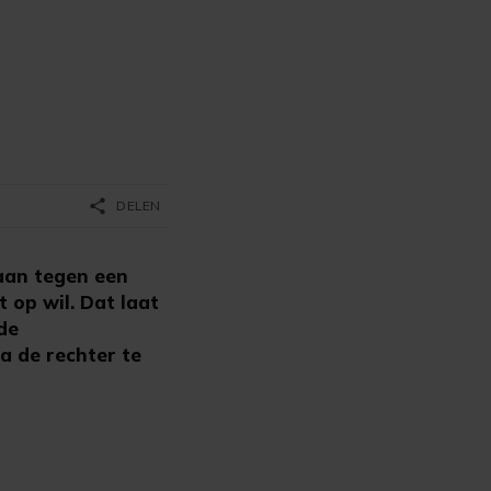
share
DELEN
aan tegen een
op wil. Dat laat
de
a de rechter te