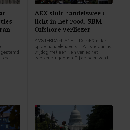
at
AEX sluit handelsweek
ties
licht in het rood, SBM
Iran
Offshore verliezer
AMSTERDAM (ANP) - De AEX-index
e
op de aandelenbeurs in Amsterdam is
ingestemd
vrijdag met een klein verlies het
ties
weekend ingegaan. Bij de bedrijven in
et moet
de hoofdgraadmeter was maritiem
oliedienstverlener SBM Offshore een
ngenomen
negatieve uitschieter, na een dag
ing treedt.
eerder nog uitblinker te zijn geweest
k volgende
door sterke cijfers en verwachtingen.
Verder ging de aandacht van
beleggers onder meer uit naar het
belangrijke Amerikaanse
banenrapport, dat veel zwakker uitviel
dan verwacht.