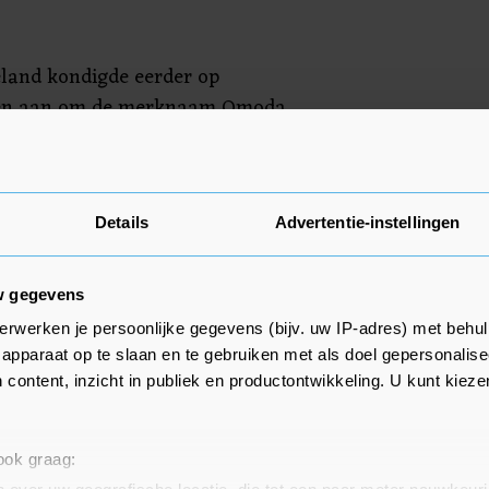
eeland kondigde eerder op
len aan om de merknaam Omoda
erleden spraken de twee bedrijven
knamenkwestie, maar volgens
ese autofabrikant op een gegeven
rest ons niets anders dan deze
Details
Advertentie-instellingen
w gegevens
t direct bereikbaar voor een
erwerken je persoonlijke gegevens (bijv. uw IP-adres) met behul
arde merkenrechtenadvocaat
apparaat op te slaan en te gebruiken met als doel gepersonalise
 lastig kan worden om het
 content, inzicht in publiek en productontwikkeling. U kunt kiez
ieden de merknaam te gebruiken,
ingen niet dezelfde soort
 ook graag: