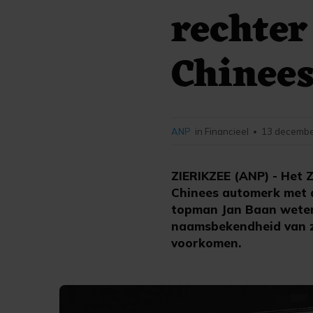
rechter
Chinee
ANP
in Financieel
13 decembe
•
ZIERIKZEE (ANP) - Het
Chinees automerk met d
topman Jan Baan weten
naamsbekendheid van zi
voorkomen.