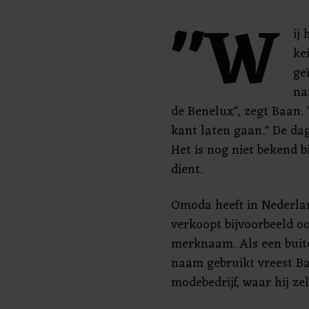
"W
ij
ke
ge
na
de Benelux", zegt Baan. 
kant laten gaan." De da
Het is nog niet bekend b
dient.
Omoda heeft in Nederla
verkoopt bijvoorbeeld o
merknaam. Als een buite
naam gebruikt vreest Baa
modebedrijf, waar hij ze