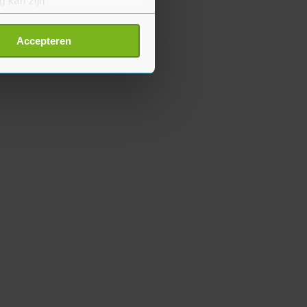
g kan zijn
erprinting)
t
detailgedeelte
in. U kunt uw
Accepteren
p onze cookiepagina kun je