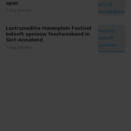
open
gemaakte keuze altijd wijzigen of intrekken.
1 dag geleden
Lustrumeditie Havenplein Festival
belooft opnieuw feestweekend in
Sint-Annaland
1 dag geleden