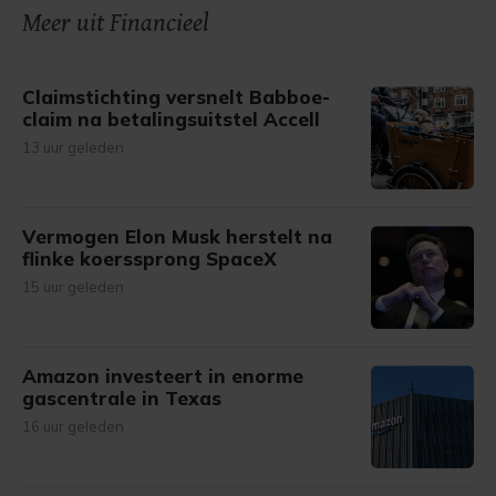
onze cookiepagina kun je ons cookiebeleid bekijken en je
Meer uit Financieel
gemaakte keuze altijd wijzigen of intrekken.
Claimstichting versnelt Babboe-
claim na betalingsuitstel Accell
13 uur geleden
Vermogen Elon Musk herstelt na
flinke koerssprong SpaceX
15 uur geleden
Amazon investeert in enorme
gascentrale in Texas
16 uur geleden