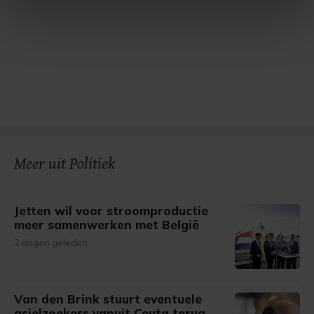
intrekken in de Cookieverklaring.
Met cookies werkt onze website beter en wordt jouw
bezoek makkelijker en persoonlijker. Op
onze cookiepagina kun je ons cookiebeleid bekijken en je
gemaakte keuze altijd wijzigen of intrekken.
Meer uit Politiek
Jetten wil voor stroomproductie
meer samenwerken met België
2 dagen geleden
Van den Brink stuurt eventuele
asielzoekers vanuit Ceuta terug