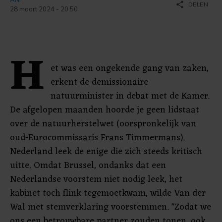
share
DELEN
28 maart 2024 - 20:50
H
et was een ongekende gang van zaken,
erkent de demissionaire
natuurminister in debat met de Kamer.
De afgelopen maanden hoorde je geen lidstaat
over de natuurherstelwet (oorspronkelijk van
oud-Eurocommissaris Frans Timmermans).
Nederland leek de enige die zich steeds kritisch
uitte. Omdat Brussel, ondanks dat een
Nederlandse voorstem niet nodig leek, het
kabinet toch flink tegemoetkwam, wilde Van der
Wal met stemverklaring voorstemmen. "Zodat we
ons een betrouwbare partner zouden tonen, ook