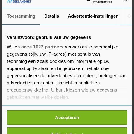
Toestemming
Details
Advertentie-instellingen
Ov
Verantwoord gebruik van uw gegevens
Wij en
onze 1022 partners
verwerken je persoonlijke
gegevens (bijv. uw IP-adres) met behulp van
technologieën zoals cookies om informatie op uw
apparaat op te slaan en te gebruiken met als doel
gepersonaliseerde advertenties en content, metingen aan
advertenties en content, inzicht in publiek en
productontwikkeling. U kunt kiezen wie uw gegevens
gebruikt en met welke doelen.
Als u het toestaat, willen we ook graag:
Accepteren
Informatie verzamelen over uw geografische
locatie, die tot een paar meter nauwkeurig kan zijn
Meer uit Binnenland