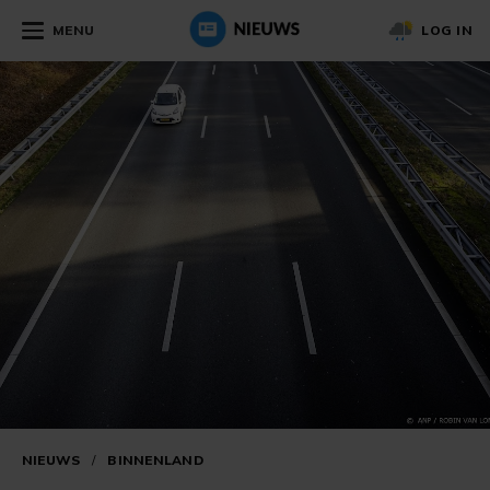
MENU
LOG IN
NIEUWS
/
BINNENLAND