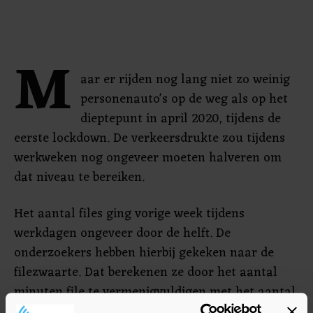
M
aar er rijden nog lang niet zo weinig
personenauto's op de weg als op het
dieptepunt in april 2020, tijdens de
eerste lockdown. De verkeersdrukte zou tijdens
werkweken nog ongeveer moeten halveren om
dat niveau te bereiken.
Het aantal files ging vorige week tijdens
werkdagen ongeveer door de helft. De
onderzoekers hebben hierbij gekeken naar de
filezwaarte. Dat berekenen ze door het aantal
minuten file te vermenigvuldigen met het aantal
kilometers.