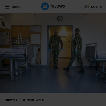
MENU
LOG IN
NIEUWS
/
BINNENLAND