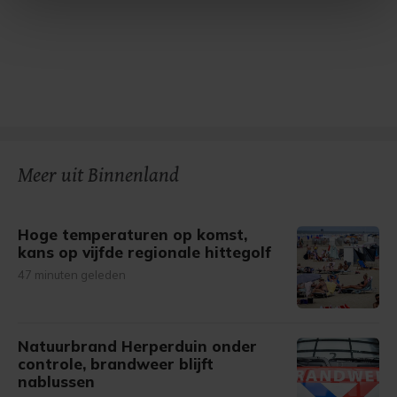
intrekken in de Cookieverklaring.
Met cookies werkt onze website beter en wordt jouw
bezoek makkelijker en persoonlijker. Op
onze cookiepagina kun je ons cookiebeleid bekijken en je
gemaakte keuze altijd wijzigen of intrekken.
Meer uit Binnenland
Hoge temperaturen op komst,
kans op vijfde regionale hittegolf
47 minuten geleden
Natuurbrand Herperduin onder
controle, brandweer blijft
nablussen