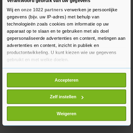
Zuyderland sluiten zich daarbij aan. Dat laatste
Verantwoord gebruik van uw gegevens
ziekenhuis besloot onlangs dat in noodsituaties
Wij en
onze 1022 partners
verwerken je persoonlijke
medewerkers die besmet zijn met het
gegevens (bijv. uw IP-adres) met behulp van
coronavirus, maar geen of milde klachten
technologieën zoals cookies om informatie op uw
apparaat op te slaan en te gebruiken met als doel
hebben, ingezet kunnen worden in de zorg voor
gepersonaliseerde advertenties en content, metingen aan
coronapatiënten. Dat mag wel alleen op
advertenties en content, inzicht in publiek en
vrijwillige basis, zo is afgesproken met de
productontwikkeling. U kunt kiezen wie uw gegevens
ondernemingsraad.
gebruikt en met welke doelen.
Als u het toestaat, willen we ook graag:
Accepteren
Informatie verzamelen over uw geografische
locatie, die tot een paar meter nauwkeurig kan zijn
Uw apparaat identificeren door het actief te
Zelf instellen
scannen op specifieke eigenschappen (fingerprinting)
Lees meer over hoe uw persoonlijke gegevens worden
Weigeren
verwerkt en stel uw voorkeuren in het
detailgedeelte
in.
U kunt uw toestemming op elk moment wijzigen of