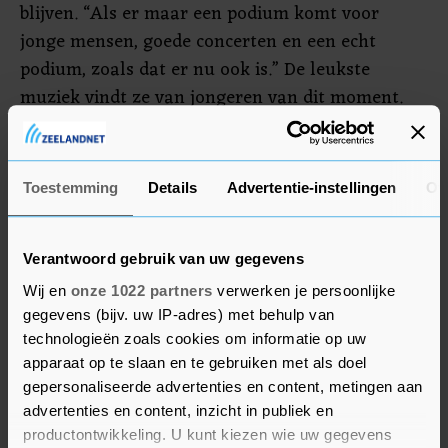
blijven. “Als er maar een podium komt voor
jonge mensen, goede concerten en een echt
podium, zoals dat er nu ook is.” De leukste
muziek vindt ze van jongeren van dit moment.
“Zij verdienen echt een vervolg en aanmoediging.
Mijn muzieksmaak is erg breed georiënteerd en
door corona ben ik minder vaak in De Piek
Toestemming
Details
Advertentie-instellingen
Ov
geweest, maar ik ga er nog altijd graag naartoe.”
BIJDRAGE ELLEN DE VRIEND
Verantwoord gebruik van uw gegevens
Wij en
onze 1022 partners
verwerken je persoonlijke
gegevens (bijv. uw IP-adres) met behulp van
technologieën zoals cookies om informatie op uw
apparaat op te slaan en te gebruiken met als doel
gepersonaliseerde advertenties en content, metingen aan
advertenties en content, inzicht in publiek en
productontwikkeling. U kunt kiezen wie uw gegevens