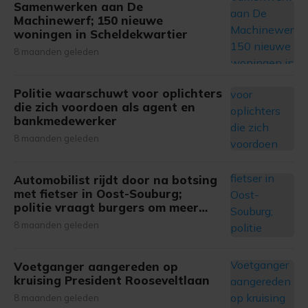
Samenwerken aan De
Machinewerf; 150 nieuwe
woningen in Scheldekwartier
8 maanden geleden
Politie waarschuwt voor oplichters
die zich voordoen als agent en
bankmedewerker
8 maanden geleden
Automobilist rijdt door na botsing
met fietser in Oost-Souburg;
politie vraagt burgers om meer
informatie
8 maanden geleden
Voetganger aangereden op
kruising President Rooseveltlaan
8 maanden geleden