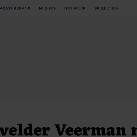
ACATUREBANK
NIEUWS
HET WEER
SPELLETJES
velder Veerman 