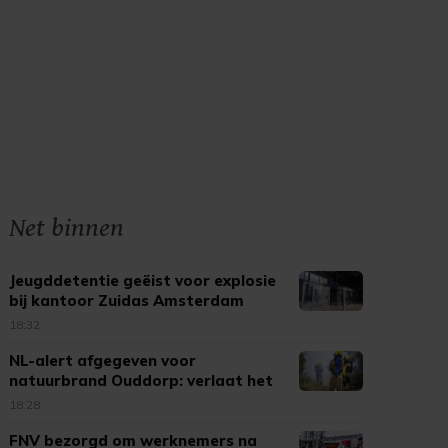
Net binnen
Jeugddetentie geëist voor explosie
bij kantoor Zuidas Amsterdam
18:32
NL-alert afgegeven voor
natuurbrand Ouddorp: verlaat het
gebied
18:28
FNV bezorgd om werknemers na