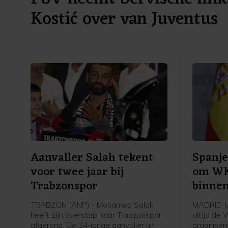
Kostić over van Juventus
Aanvaller Salah tekent
Spanje 
voor twee jaar bij
om WK
Trabzonspor
binnen
TRABZON (ANP) - Mohamed Salah
MADRID (A
heeft zijn overstap naar Trabzonspor
altijd de
afgerond. De 34-jarige aanvaller uit
organiser