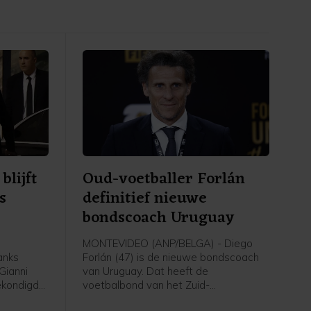
blijft
Oud-voetballer Forlán
s
definitief nieuwe
bondscoach Uruguay
MONTEVIDEO (ANP/BELGA) - Diego
anks
Forlán (47) is de nieuwe bondscoach
Gianni
van Uruguay. Dat heeft de
gekondigde
voetbalbond van het Zuid-
ties. Dat
Amerikaanse land donderdag