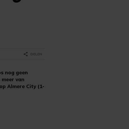
share
DELEN
bs nog geen
s meer van
op Almere City (1-