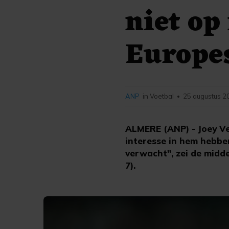
niet op
Europes
ANP
in Voetbal
25 augustus 2
•
ALMERE (ANP) - Joey Ve
interesse in hem hebben
verwacht", zei de midd
7).