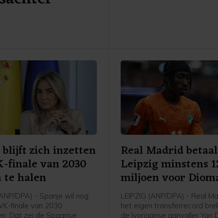
meldt de Europese bond in 
verklaring aan het ANP. Volg
UEFA is niet aan de eerder g
voorwaarden voldaan.
blijft zich inzetten
Real Madrid betaa
-finale van 2030
Leipzig minstens 
 te halen
miljoen voor Diom
NP/DPA) - Spanje wil nog
LEIPZIG (ANP/DPA) - Real Ma
 WK-finale van 2030
het eigen transferrecord bre
en. Dat zei de Spaanse
de Ivoriaanse aanvaller Yan