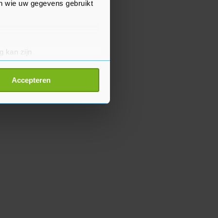
en wie uw gegevens gebruikt
g kan zijn
erprinting)
t
detailgedeelte
in. U kunt uw
Accepteren
p onze cookiepagina kun je