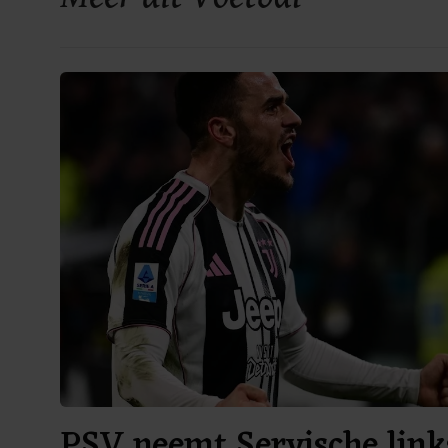
PSV neemt Servische link