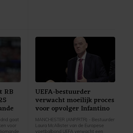
een
bekendgemaakt. De oud-international
ens de
werd vorige maand al aangesteld als
estelde
tijdelijke opvolger van Marcelo Bielsa,
die na een teleurstellend verlopen WK
voetbal was vertrokken.
lt RB
UEFA-bestuurder
125
verwacht moeilijk proces
ande
voor opvolger Infantino
drid gaat
MANCHESTER (ANP/RTR) - Bestuurder
ken voor
Laura McAllister van de Europese
 Diomande
voetbalbond UEFA verwacht een