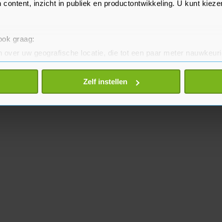
 content, inzicht in publiek en productontwikkeling. U kunt kiez
 ook graag:
 over uw geografische locatie, die tot een paar meter nauwkeuri
eren door het actief te scannen op specifieke eigenschappen (fing
onlijke gegevens worden verwerkt en stel uw voorkeuren in he
Zelf instellen
jzigen of intrekken in de Cookieverklaring.
te beter en wordt jouw bezoek makkelijker en persoonlijker. O
je gemaakte keuze altijd wijzigen of intrekken.