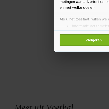
metingen aan advertenties en
en met welke doelen.
Als u het toestaat, willen we
Informatie verzamelen
Uw apparaat identific
Lees meer over hoe uw perso
Weigeren
toestemming op elk moment wi
Met cookies werkt onze websi
ons cookiebeleid bekijken en 
Meer uit Voetbal