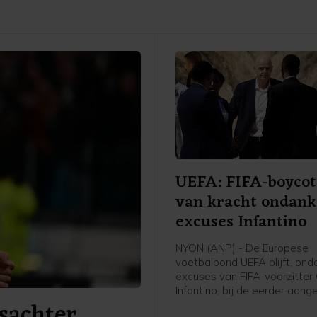
UEFA: FIFA-boycot 
van kracht ondank
excuses Infantino
NYON (ANP) - De Europese
voetbalbond UEFA blijft, ond
excuses van FIFA-voorzitter 
Infantino, bij de eerder aan
sachter
boycot van alle FIFA-competi